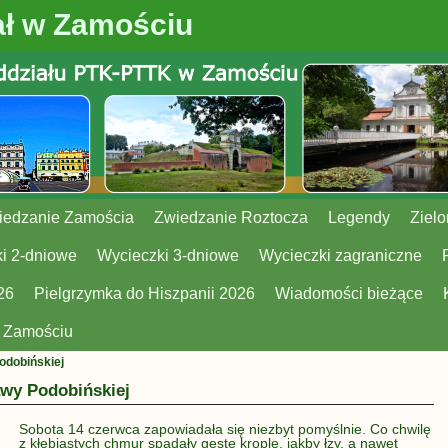
ł w Zamościu
iedzanie Zamościa
Zwiedzanie Roztocza
Legendy
Zielo
i 2-dniowe
Wycieczki 3-dniowe
Wycieczki zagraniczne
26
Pielgrzymka do Hiszpanii 2026
Wiadomości bieżące
w Zamościu
odobińskiej
awy Podobińskiej
Sobota 14 czerwca zapowiadała się niezbyt pomyślnie. Co chwilę
z kłębiastych chmur spadały gęste krople, jakby łzy, a nawet