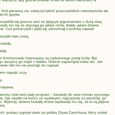
i. Król pierwszy raz zobaczył takich puszczańskich mieszkańców ale
ł ich języka.
 przywlókł się jeszcze wóz ze śpiącym jegomościem z dużą siwą
ało mu się że otaczają go jakieś nimfy, diabły, jakieś dziwne
e. Coś pomarudził i dalej się zdrzemnął a później napisał:
szytki swe czasy.
hodziły,
biły,
Jan Kochanowski mianowany na nadwornego poetę króla. Był
ęc wszyscy go mijali z daleka. Dobrze zapamiętał sobie też Jan
wnie nikt mu nie pomógł, bo napisał:
awem napaść oczy:
y,
 napawa,
amchu miał swój stały program – biesiady do rana (miodu syconego
a. Jak zwykle na końcu za myśliwymi, najczęściej na piechotę, po
i. Wykroty, dziwne kształty drzew wydawały mu się, że to są piękne
any.
ch postaci napisał utwór po polsku Dryas Zamchana, który został