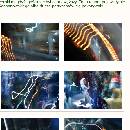
eroki niegdyś, gościniec był coraz węższy. To tu to tam pojawiały się
 Kochanowskiego albo dusze partyzantów się pokazywały.