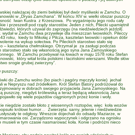
wskiej należącej do ziemi bełskiej był dwór myśliwski w Zamchu. O
chanowski w „Dryas Zamchana”. W końcu XIV w. wielki obszar puszczy
asność Iwan Kustra z Krzeszowa. Po wygaśnięciu jego rodu cały
ie i przeszedł pod rządy starostów. Jeden z nich, Pilecki upamiętnił
źwiedzi, których używał do zaprzęgu (na niedźwiedziech jeździł).
 r. wydał w Zamchu dwa przywileje dla mieszczan lwowskich. Pileccy
43 roku, kiedy to Mikołaj z Pilcza, kasztelan lwowski i opiekun dóbr
olenie na wykup sołectwa. Po Pileckich starostwo stało się
o – kasztelana chełmskiego. Otrzymał je za zasługi podczas
 starostwo stało się własnością jego syna Jana Zamoyskiego
oronnego. W Zamchu przebywał na łowach w maju 1578 roku Stefan
owski, który witał króla polskimi i łacińskimi wierszami. Wedle słów
two srogie grubej zwierzyny”.
w puszczy:
ówki do Zamchu wolno (bo piach i pagóry męczyły konie) jechał
i w Nepryszu nad źródełkiem. Król Stefan Batory podróżował do
rzyjmowany w dobrach swojego przyjaciela Jana Zamoyskiego. Na
ą puszczę, niegdyś królewską a teraz będącą własnością Jana
ojawiło się wiele pojazdów ciągnionych przez konie i woły.
dzie niegdzie zostało błoto z wiosennych roztopów, więc koła wozów
 popsuło królowi humor… Zwierzęta: sarny, jelenie i niedźwiedzie
usłyszały te odgłosy. Wreszcie dojechali do odsady Maziarze, w
 smarowania osi. Zarządzono wypoczynek i odgrzano na ognisku
wie musieli w tym czasie nasmarować koła. Konie i podróżni nieco
 Maziarzy, aby godnie powitać króla na swoich włościach w