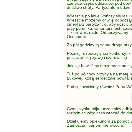
czerwca część oddziałów pod dow.
dotkliwe straty. Partyzantom udało
Wreszcie po lewej kończy się las i
Wreszcie możemy chwilę odpocząć.
cmentarz partyzancki, aby uczcić 
przy pomniku. Cmentarz jest rozś
– kierownik rajdu. Odpoczywamy i
Osuchami.
Za pół godziny tą samą drogą przysz
Później rozpoczęły się konkursy: kr
puszczańską zjawę i czarownicę.
Jak się bawiliśmy możemy zobaczy
Tuż po północy przybyła na metę 
Łukowej, którą serdecznie powita
Podziękowaliśmy również Panu Wó
Czas szybko mija, uczestnicy odbi
rozjaśniać więc czas wracać do 
Dziękujemy opiekunom za pomoc w 
Zamościu i panom Kierowcom,