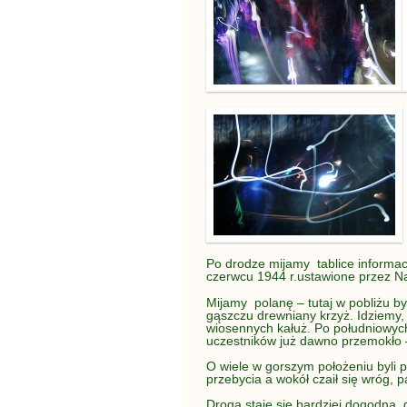
Po drodze mijamy tablice informac
czerwcu 1944 r.ustawione przez N
Mijamy polanę – tutaj w pobliżu b
gąszczu drewniany krzyż. Idziemy, 
wiosennych kałuż. Po południowych
uczestników już dawno przemokło 
O wiele w gorszym położeniu byli pa
przebycia a wokół czaił się wróg, p
Droga staje się bardziej dogodna,