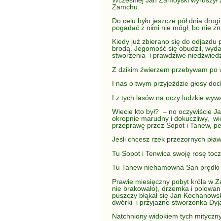
Zamchu.
Do celu było jeszcze pół dnia drog
pogadać z nimi nie mógł, bo nie zna
Kiedy już zbierano się do odjazdu
brodą. Jegomość się obudził, wydaw
stworzenia i prawdziwe niedźwiedzi
Z dzikim źwierzem przebywam po w
I nas o twym przyjeździe głosy doc
I z tych lasów na oczy ludzkie wywa
Wiecie kto był? – no oczywiście 
okropnie marudny i dokuczliwy, wi
przeprawę przez Sopot i Tanew, pe
Jeśli chcesz rzek przezornych pł
Tu Sopot i Tenwica swoję rosę tocz
Tu Tanew niehamowna San prędki
Prawie miesięczny pobyt króla w Z
nie brakowało), drzemka i polowani
puszczy błąkał się Jan Kochanowsk
dwórki i przyjazne stworzonka Dyj
Natchniony widokiem tych mityczny