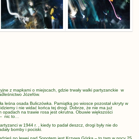
yjne z mapkami o miejscach, gdzie trwały walki partyzanckie w
adleśnictwo Józefów.
yła leśna osada Buliczówka. Pamiątką po wiosce pozostał ukryty w
idziemy i nie widać końca tej drogi. Dobrze, że nie ma już
 opadach na trawie rosa jest okrutna. Obuwie większości
– nic to…
rtyzanci w 1944 r. , kiedy to padał deszcz, drogi były nie do
adały bomby i pociski.
 gdzieś po lewej nad Sopotem jest Krzywa Górka – to tam w nocy 25