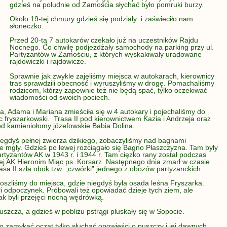
gdzieś na południe od Zamościa słychać było pomruki burzy.
Około 19-tej chmury gdzieś się podziały i zaświeciło nam
słoneczko.
Przed 20-tą 7 autokarów czekało już na uczestników Rajdu
Nocnego. Co chwilę podjeżdżały samochody na parking przy ul.
Partyzantów w Zamościu, z których wyskakiwaly uradowane
rajdowiczki i rajdowicze.
Sprawnie jak zwykle zajęliśmy miejsca w autokarach, kierownicy
tras sprawdzili obecność i wyruszyliśmy w drogę. Pomachaliśmy
rodzicom, którzy zapewnie też nie będą spać, tylko oczekiwać
wiadomości od swoich pociech.
, Adama i Mariana zmieściła się w 4 autokary i pojechaliśmy do
c fryszarkowski. Trasa II pod kierownictwem Kazia i Andrzeja oraz
d kamieniołomy józefowskie Babia Dolina.
niegdyś pełnej zwierza dzikiego, zobaczyliśmy nad bagnami
 mgły. Gdzieś po lewej rozciągało się Bagno Płaszczyzna. Tam były
rtyzantów AK w 1943 r. i 1944 r. Tam cięzko rany został podczas
ej AK Hieronim Miąc ps. Korsarz. Następnego dnia zmarł w czasie
asa II szła obok tzw. „czwórki” jednego z obozów partyzanckich.
szliśmy do miejsca, gdzie niegdyś była osada leśna Fryszarka.
i odpoczynek. Próbowali też opowiadać dzieje tych ziem, ale
tak byli przejęci nocną wędrówką.
szcza, a gdzieś w pobliżu pstrągi pluskały się w Sopocie.
ło zamykać ocząt tylko słuchać opowieści o puszczy i jej dawnych