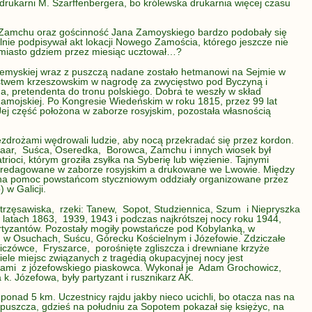
ukarni M. Szarffenbergera, bo królewska drukarnia więcej czasu
 Zamchu oraz gościnność Jana Zamoyskiego bardzo podobały się
ilnie podpisywał akt lokacji Nowego Zamościa, którego jeszcze nie
o miasto gdziem przez miesiąc ucztował…?
emyskiej wraz z puszczą nadane zostało hetmanowi na Sejmie w
ostwem krzeszowskim w nagrodę za zwycięstwo pod Byczyną i
a, pretendenta do tronu polskiego. Dobra te weszły w skład
Zamojskiej. Po Kongresie Wiedeńskim w roku 1815, przez 99 lat
Jej część położona w zaborze rosyjskim, pozostała własnością
ezdrożami wędrowali ludzie, aby nocą przekradać się przez kordon.
ar, Suśca, Oseredka, Borowca, Zamchu i innych wiosek był
trioci, którym groziła zsyłka na Syberię lub więzienie. Tajnymi
 redagowane w zaborze rosyjskim a drukowane we Lwowie. Między
na pomoc powstańcom styczniowym oddziały organizowane przez
 w Galicji.
trzęsawiska, rzeki: Tanew, Sopot, Studziennica, Szum i Niepryszka
w latach 1863, 1939, 1943 i podczas najkrótszej nocy roku 1944,
partyzantów. Pozostały mogiły powstańcze pod Kobylanką, w
e w Osuchach, Suścu, Górecku Kościelnym i Józefowie. Zdziczałe
zówce, Fryszarce, porośnięte zgliszcza i drewniane krzyże
iele miejsc związanych z tragedią okupacyjnej nocy jest
kami z józefowskiego piaskowca. Wykonał je Adam Grochowicz,
a k. Józefowa, były partyzant i rusznikarz AK.
ponad 5 km. Uczestnicy rajdu jakby nieco ucichli, bo otacza nas na
uszcza, gdzieś na południu za Sopotem pokazał się księżyc, na