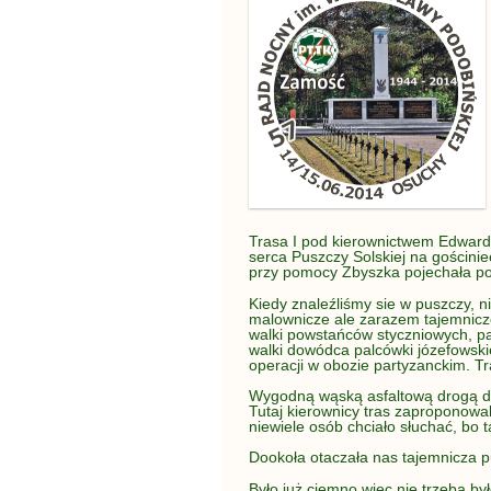
Trasa I pod kierownictwem Edwarda
serca Puszczy Solskiej na gościnie
przy pomocy Zbyszka pojechała po
Kiedy znaleźliśmy sie w puszczy, 
malownicze ale zarazem tajemnicze
walki powstańców styczniowych, pa
walki dowódca palcówki józefowski
operacji w obozie partyzanckim. Tr
Wygodną wąską asfaltową drogą do
Tutaj kierownicy tras zaproponowal
niewiele osób chciało słuchać, bo 
Dookoła otaczała nas tajemnicza pu
Było już ciemno więc nie trzeba by