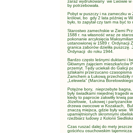
zaraz wydrukowany we Lwowie w dr
by potrzebowała.
Pobyt w puszczy i na zameczku w
królowi, bo gdy 2 lata później w W
było, to zapytał czy tam ma być t
Starostwo zamechskie w Ziemi Prz
1588 r. na własność wraz ze star
pokonanie arcyksięcia Maksymilian
ustanowionej w 1589 r. Ordynacji 
granica zaborów dzieliła puszczę. 
Ordynacji do roku 1944.
Bardzo często leśnymi duktami i b
Głównym zajęciem mieszkańców Pa
przemyt. Tędy uciekali do Galicji pa
szlakami przerzucano czasopisma
Zamchem a Łukową przechodziły 
„Lelewela” (Marcina Borelowskiego)
Potężne bory, nieprzebyte bagna, 
były świadkami niejednej tragedii 
kiedy to paprocie zakwitły krwią 
Józefowie, Łukowej i partyzancki
drzewa owocowe w Kozakach, Bulic
znaczą miejsca, gdzie były wsie. W
upamiętnionych skromnymi obelis
rzeźbiarz ludowy z Kolonii Siedlisk
Czas ruszać dalej do mety jeszcze 
gościńcu osuchowskim tajemnicza p