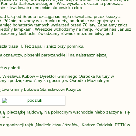
 Konrada Bartoszewskiegoi – Wira wyszła z okrążenia ponosząc
 się zlikwidować niemieckie stanowisko ckm.
 nad łąką od Sopotu rozciąga się mgła oświetlana przez księżyc.
 Później ruszamy w kierunku mety, po drodze wstępujemy na
pamięć bohaterów tamtych wydarzeń przed 70 laty. Zapalamy znicz
wietlony lampkami. Wreszcie wchodzimy na metę. Powitał nas Janusz
 pieczemy kiełbaski. Zwiedzamy również muzeum bitwy pod
ła trasa II. Też zapalili znicz przy pomniku.
ajoznawczy, piosenki partyzanckiej i na najstraszniejszą
ć w galerii…
p. Wiesława Kubów – Dyrektor Gminnego Ośrodka Kultury w
liśmy i podziękowaliśmy za gościnę w Ośrodku Muzealnym.
jtowi Gminy Łukowa Stanisławowi Kozyrze.
jają pieczątkę rajdową. Na północnym wschodzie niebo zaczyna się
domu…
organizacji rajdu,Nadleśnictwu Józefów, Kadrze Oddziału PTTK w