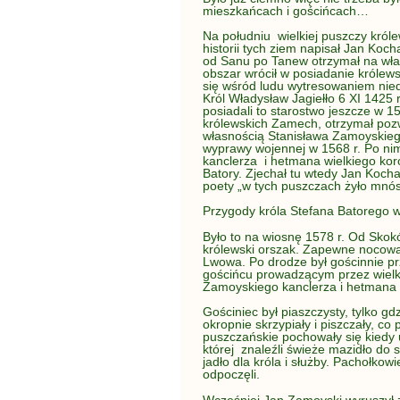
mieszkańcach i gościńcach…
Na południu wielkiej puszczy króle
historii tych ziem napisał Jan Ko
od Sanu po Tanew otrzymał na wł
obszar wrócił w posiadanie królewsk
się wśród ludu wytresowaniem nied
Król Władysław Jagiełło 6 XI 1425
posiadali to starostwo jeszcze w 15
królewskich Zamech, otrzymał pozw
własnością Stanisława Zamoyskieg
wyprawy wojennej w 1568 r. Po nim
kanclerza i hetmana wielkiego k
Batory. Zjechał tu wtedy Jan Kochan
poety „w tych puszczach żyło mnós
Przygody króla Stefana Batorego 
Było to na wiosnę 1578 r. Od Skok
królewski orszak. Zapewne nocowal
Lwowa. Po drodze był gościnnie p
gościńcu prowadzącym przez wielk
Zamoyskiego kanclerza i hetmana p
Gościniec był piaszczysty, tylko g
okropnie skrzypiały i piszczały, co
puszczańskie pochowały się kiedy 
której znaleźli świeże mazidło do
jadło dla króla i służby. Pachołko
odpoczęli.
Wcześniej Jan Zamoyski wyruszył z