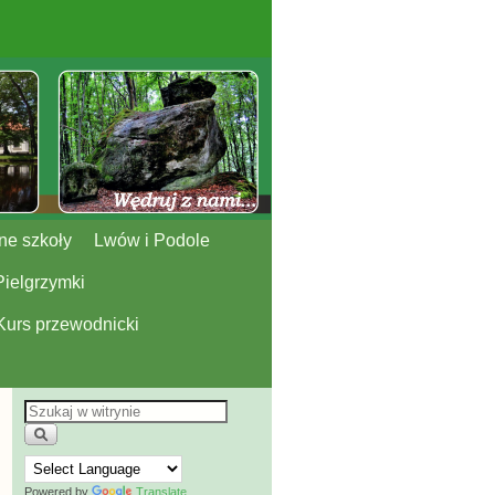
ne szkoły
Lwów i Podole
Pielgrzymki
Kurs przewodnicki
Powered by
Translate