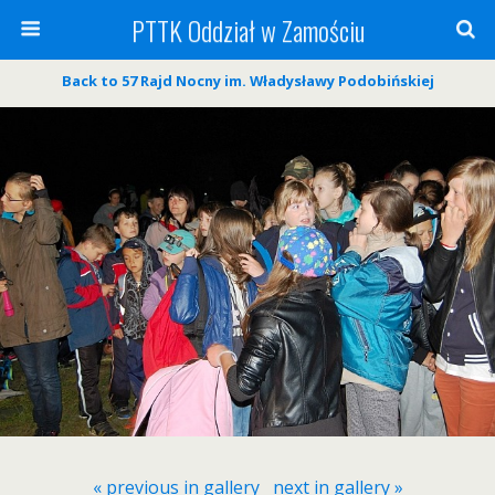
PTTK Oddział w Zamościu
Back to 57 Rajd Nocny im. Władysławy Podobińskiej
« previous in gallery
next in gallery »