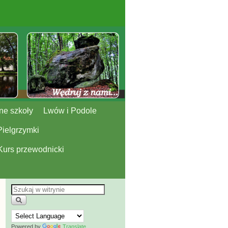
ne szkoły
Lwów i Podole
Pielgrzymki
Kurs przewodnicki
Powered by
Translate