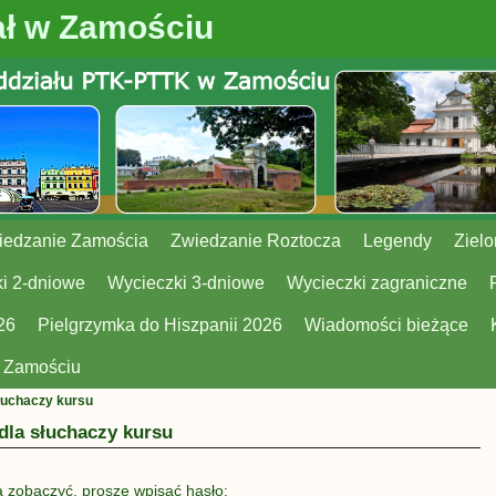
ł w Zamościu
iedzanie Zamościa
Zwiedzanie Roztocza
Legendy
Zielo
i 2-dniowe
Wycieczki 3-dniowe
Wycieczki zagraniczne
26
Pielgrzymka do Hiszpanii 2026
Wiadomości bieżące
w Zamościu
łuchaczy kursu
dla słuchaczy kursu
ą zobaczyć, proszę wpisać hasło: