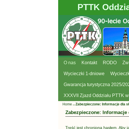
PTTK Oddzia
O nas
Przejdź do głównej treści
Przejdź do
Kontakt
RODO
Zw
Wycieczki 1-dniowe
Wycieczk
Gwarancja turystyczna 2025/20
XXXVII Zjazd Oddziału PTTK 
Home
→
Zabezpieczone: Informacje dla s
Zabezpieczone: Informacje 
Treść jest chroniona hasłem. Aby j