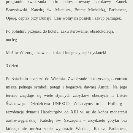
programie zwiedzania m.in. odrestaurowany barokowy Zamek
Bratysławski, Katedrę św. Mateusza, Bramę Michalską, Parlament,
Operę, deptak przy Dunaju. Czas wolny na posiłek i zakup pamiątek.
Po południu przejazd do hotelu, zakwaterowanie, obiadokolacja,
nocleg.
Możliwość zorganizowania kolacji integracyjnej / dyskoteki.
3 dzień
Po śniadaniu przejazd do Wiednia. Zwiedzanie historycznego centrum
miasta pełnego symboli potęgi i bogactwa dawnej Austrii. Na jego
terenie znajduje się wiele słynnych zabytk
ów obecnych na Liście
Światowego Dziedzictwa UNESCO. Zobaczymy m.in. Hofburg –
rezydencję dynastii Habsburgów od XIII w. aż do końca monarchii
austro-węgierskiej, Katedrę Św. Szczepana – arcydzieło gotyku bez
którego nie można sobie wyobrazić Wiednia, Ratusz, Parlament,