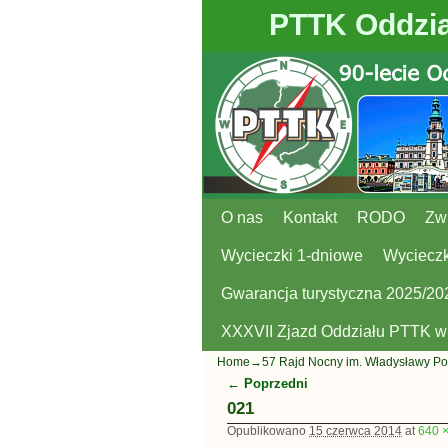
PTTK Oddzia
O nas
Przejdź do głównej treści
Przejdź do
Kontakt
RODO
Zw
Wycieczki 1-dniowe
Wycieczk
Gwarancja turystyczna 2025/20
XXXVII Zjazd Oddziału PTTK 
Home
→
57 Rajd Nocny im. Władysławy Po
← Poprzedni
Nawigacja
021
Opublikowano
15 czerwca 2014
at
640 