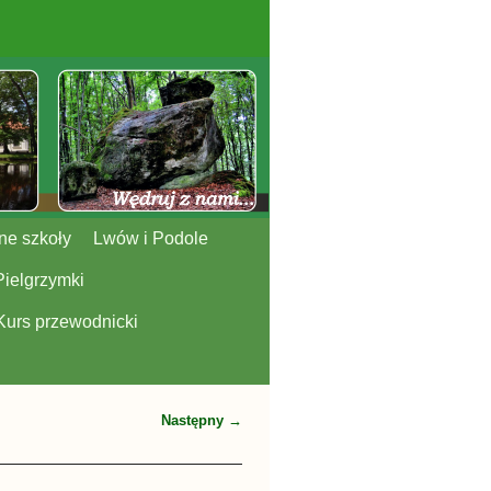
ne szkoły
Lwów i Podole
Pielgrzymki
Kurs przewodnicki
Następny →