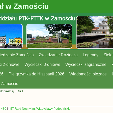
ł w Zamościu
iedzanie Zamościa
Zwiedzanie Roztocza
Legendy
Zielo
i 2-dniowe
Wycieczki 3-dniowe
Wycieczki zagraniczne
26
Pielgrzymka do Hiszpanii 2026
Wiadomości bieżące
w Zamościu
dobińskiej
→
021
× 480
in
57 Rajd Nocny im. Władysławy Podobińskiej