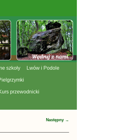
ne szkoły
Lwów i Podole
Pielgrzymki
Kurs przewodnicki
Następny →