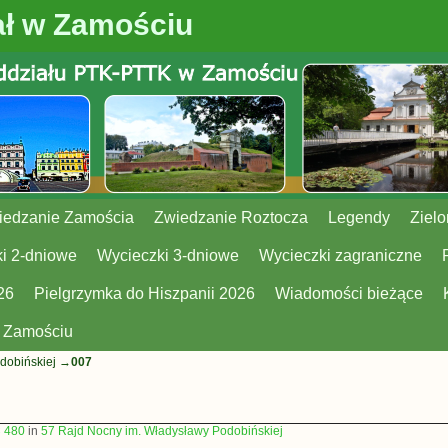
ł w Zamościu
iedzanie Zamościa
Zwiedzanie Roztocza
Legendy
Zielo
i 2-dniowe
Wycieczki 3-dniowe
Wycieczki zagraniczne
26
Pielgrzymka do Hiszpanii 2026
Wiadomości bieżące
w Zamościu
dobińskiej
→
007
× 480
in
57 Rajd Nocny im. Władysławy Podobińskiej