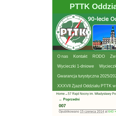
PTTK Oddzia
O nas
Przejdź do głównej treści
Przejdź do
Kontakt
RODO
Zw
Wycieczki 1-dniowe
Wycieczk
Gwarancja turystyczna 2025/20
XXXVII Zjazd Oddziału PTTK 
Home
→
57 Rajd Nocny im. Władysławy Po
← Poprzedni
Nawigacja
007
Opublikowano
15 czerwca 2014
at
640 