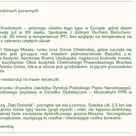
odzinach porannych.
Kredowych – jedynego obiektu tego typu w Europie, gdzie dawni
redę już w XIII wieku. Spotkanie z dobrym Duchem Bieluchem.
je ok. 50 minut w temperaturze 9ºC, bez względu na temperaturę na
o zabraniu ciepłych ubrań.
ch Starego Miasta, rynku oraz Górce Chełmskiej, gdzie zaczęła się
ktem jest górująca nad miastem późnobarokowa Bazylika p.w.
 budynki: barokowa Brama Uściługska, najstarsza budowla miasta,
or bazylianów. Obok budynek Chełmskiego Prawosławnego Bractwa
soka Górka, która w istocie jest grodziskiem, kryjącym pozostałości
za.
restauracji na trasie wycieczki.
erunku Urszulina (siedziba Dyrekcji Poleskiego Parku Narodowego),
arodowego (wystawy w Ośrodku Dydaktyczno – Muzealnym PPN w
czą „Dąb Dominik”- początek we wsi Łomnica. Ścieżka (dł. 2,5 km lub
przez różne typy lasów (grąd wysoki i niski, ols kępowo-dolinkowy,
tniej fazie zarastania dystroficznego jeziora Moszne. Szczególnym
rzejściowe, występują tu rzadkie i interesujące rośliny borealne.
owrotną