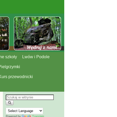
ne szkoły
Lwów i Podole
Pielgrzymki
Kurs przewodnicki
Powered by
Translate