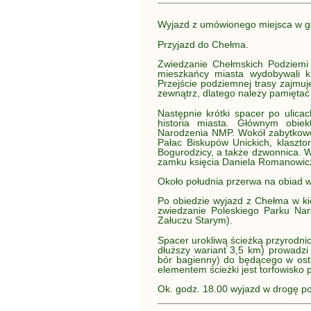
Wyjazd z umówionego miejsca w g
Przyjazd do Chełma.
Zwiedzanie Chełmskich Podziemi 
mieszkańcy miasta wydobywali k
Przejście podziemnej trasy zajmu
zewnątrz, dlatego należy pamiętać 
Następnie krótki spacer po ulica
historia miasta. Głównym obie
Narodzenia NMP. Wokół zabytkowe
Pałac Biskupów Unickich, klaszt
Bogurodzicy, a także dzwonnica. Wy
zamku księcia Daniela Romanowic
Około południa przerwa na obiad w 
Po obiedzie wyjazd z Chełma w ki
zwiedzanie Poleskiego Parku N
Załuczu Starym).
Spacer urokliwą ścieżką przyrodni
dłuższy wariant 3,5 km) prowadzi 
bór bagienny) do będącego w osta
elementem ścieżki jest torfowisko p
Ok. godz. 18.00 wyjazd w drogę p