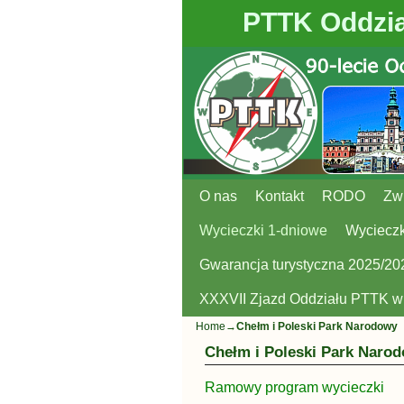
PTTK Oddzia
O nas
Przejdź do głównej treści
Przejdź do
Kontakt
RODO
Zw
Wycieczki 1-dniowe
Wycieczk
Gwarancja turystyczna 2025/20
XXXVII Zjazd Oddziału PTTK 
Home
→
Chełm i Poleski Park Narodowy
Chełm i Poleski Park Naro
Ramowy program wycieczki