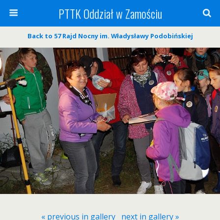
PTTK Oddział w Zamościu
Back to 57 Rajd Nocny im. Władysławy Podobińskiej
« previous in gallery
next in gallery »