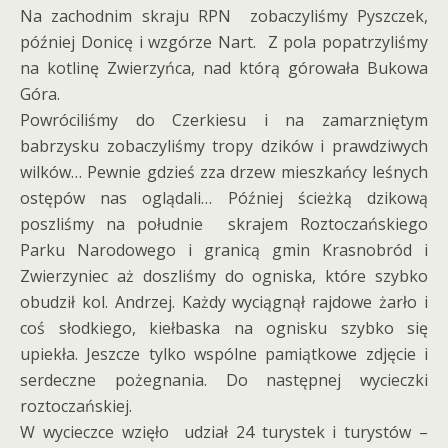
Na zachodnim skraju RPN zobaczyliśmy Pyszczek,
później Donicę i wzgórze Nart. Z pola popatrzyliśmy
na kotlinę Zwierzyńca, nad którą górowała Bukowa
Góra.
Powróciliśmy do Czerkiesu i na zamarzniętym
babrzysku zobaczyliśmy tropy dzików i prawdziwych
wilków… Pewnie gdzieś zza drzew mieszkańcy leśnych
ostępów nas oglądali… Później ścieżką dzikową
poszliśmy na południe skrajem Roztoczańskiego
Parku Narodowego i granicą gmin Krasnobród i
Zwierzyniec aż doszliśmy do ogniska, które szybko
obudził kol. Andrzej. Każdy wyciągnął rajdowe żarło i
coś słodkiego, kiełbaska na ognisku szybko się
upiekła. Jeszcze tylko wspólne pamiątkowe zdjęcie i
serdeczne pożegnania. Do następnej wycieczki
roztoczańskiej.
W wycieczce wzięło udział 24 turystek i turystów –