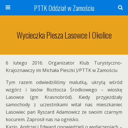
PTTK Oddział w Zamościu
Wycieczka Piesza Lasowce I Okolice
6 lutego 2016. Organizator Klub Turystyczno-
Krajoznawczy im Michała Pieszki )/PTTK w Zamościu
Tym razem odwiedziliśmy malutką, ukrytą wśród
wzgórz i lasów Roztocza Środkowego – wioskę
Lasowce (gm Krasnobród). Kiedy przyjeżdżały
samochody z uczestnikami witał nas mieszkaniec
Lasowiec pan Ryszard Adamowicz ze swoim czarnym
kocurem. Zaprosił nas na ognisko.
Kazio, Andrzej i Edward opowiedzieli o wydarzeniach –