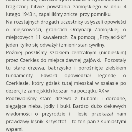
tragicznej bitwie powstania zamojskiego w dniu 4
lutego 1943 r., zapaliliśmy znicze przy pomniku.
Na rozstajnych drogach uczestnicy usłyszeli opowieści
o miejscowości, granicach Ordynacji Zamojskiej, o
miejscowych 11 kawalerach. Za pomocą „Przyjaciółki”
jeden tylko się odważył i zmienił stan cywilny.
Później poszliśmy szlakiem centralnym (niebieskim)
przez Czerkies do miejsca dawnej gajówki. Pozostały
tu stare drzewa, babrzysko i porośnięte zielskiem
fundamenty. Edward opowiedział legendę o
Czerkiesie, który gdzieś tutaj mieszkał w szałasie po
dezercji z zamojskich koszar na początku XX w.
Podziwialiśmy stare drzewa z hubami i dorodne,
sięgające nieba, jodły i buki. Bardzo dużo ciekawych
wiadomości o przyrodzie i lesie przekazał nam
prawdziwy leśnik Krzysztof – to ten pan z sumiastymi
wąsami.