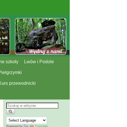
ne szkoły
Lwów i Podole
Pielgrzymki
Kurs przewodnicki
Powered by
Translate