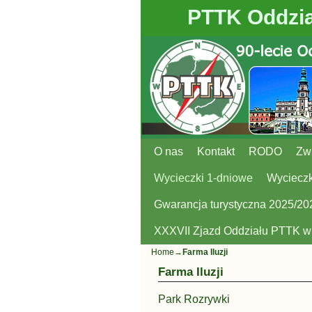
PTTK Oddzia
O nas
Przejdź do głównej treści
Przejdź do
Kontakt
RODO
Zw
Wycieczki 1-dniowe
Wycieczk
Gwarancja turystyczna 2025/20
XXXVII Zjazd Oddziału PTTK 
Home
→
Farma Iluzji
Farma Iluzji
Park Rozrywki