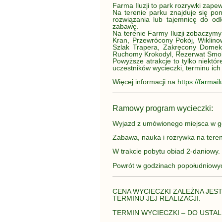
Farma Iluzji to park rozrywki zape
Na terenie parku znajduje się po
rozwiązania lub tajemnicę do odk
zabawę.
Na terenie Farmy Iluzji zobaczymy
Kran, Przewrócony Pokój, Wiklino
Szlak Trapera, Zakręcony Domek,
Ruchomy Krokodyl, Rezerwat Smok
Powyższe atrakcje to tylko niektó
uczestników wycieczki, terminu ich 
Więcej informacji na
https://farmailu
Ramowy program wycieczki:
Wyjazd z umówionego miejsca w g
Zabawa, nauka i rozrywka na tereni
W trakcie pobytu obiad 2-daniowy.
Powrót w godzinach popołudniowy
CENA WYCIECZKI ZALEŻNA JES
TERMINU JEJ REALIZACJI.
TERMIN WYCIECZKI – DO USTAL