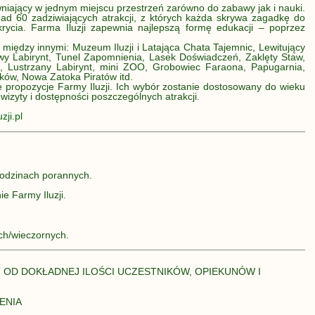
wniający w jednym miejscu przestrzeń zarówno do zabawy jak i nauki.
nad 60 zadziwiających atrakcji, z których każda skrywa zagadkę do
rycia. Farma Iluzji zapewnia najlepszą formę edukacji – poprzez
 między innymi: Muzeum Iluzji i Latająca Chata Tajemnic, Lewitujący
wy Labirynt, Tunel Zapomnienia, Lasek Doświadczeń, Zaklęty Staw,
 Lustrzany Labirynt, mini ZOO, Grobowiec Faraona, Papugarnia,
ów, Nowa Zatoka Piratów itd.
re propozycje Farmy Iluzji. Ich wybór zostanie dostosowany do wieku
wizyty i dostępności poszczególnych atrakcji.
zji.pl
odzinach porannych.
e Farmy Iluzji.
ch/wieczornych.
T OD DOKŁADNEJ ILOŚCI UCZESTNIKÓW, OPIEKUNÓW I
ENIA