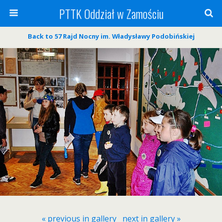
PTTK Oddział w Zamościu
Back to 57 Rajd Nocny im. Władysławy Podobińskiej
« previous in gallery
next in gallery »