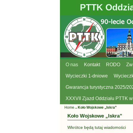
PTTK Oddzia
O nas
Przejdź do głównej treści
Przejdź do
Kontakt
RODO
Zw
Wycieczki 1-dniowe
Wycieczk
Gwarancja turystyczna 2025/20
XXXVII Zjazd Oddziału PTTK 
Home
→
Koło Wojskowe „Iskra”
Koło Wojskowe „Iskra”
Wkrótce będą tutaj wiadomości