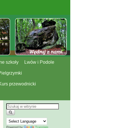
ne szkoły
Lwów i Podole
Pielgrzymki
Kurs przewodnicki
Powered by
Translate