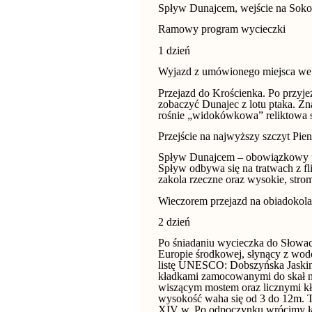
Spływ Dunajcem, wejście na Sokol
Ramowy program wycieczki
1 dzień
Wyjazd z umówionego miejsca we
Przejazd do Krościenka. Po przyje
zobaczyć Dunajec z lotu ptaka. Zn
rośnie „widokówkowa” reliktowa 
Przejście na najwyższy szczyt Pi
Spływ Dunajcem – obowiązkowy pun
Spływ odbywa się na tratwach z fli
zakola rzeczne oraz wysokie, strom
Wieczorem przejazd na obiadokolac
2 dzień
Po śniadaniu wycieczka do Słowac
Europie środkowej, słynący z wod
listę UNESCO: Dobszyńska Jaskin
kładkami zamocowanymi do skał n
wiszącym mostem oraz licznymi k
wysokość waha się od 3 do 12m. T
XIV w. Po odpoczynku wrócimy ł