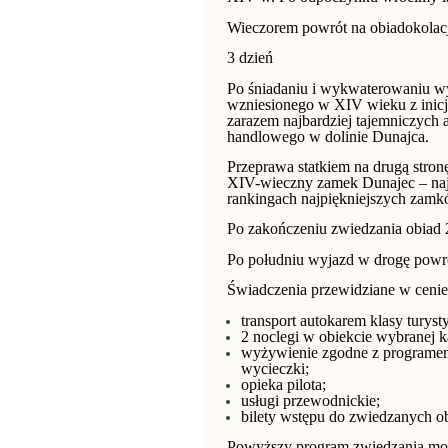
Wieczorem powrót na obiadokolacj
3 dzień
Po śniadaniu i wykwaterowaniu w
wzniesionego w XIV wieku z inicja
zarazem najbardziej tajemniczych 
handlowego w dolinie Dunajca.
Przeprawa statkiem na drugą stronę
XIV-wieczny zamek Dunajec – najw
rankingach najpiękniejszych zamk
Po zakończeniu zwiedzania obiad 
Po południu wyjazd w drogę powr
Świadczenia przewidziane w cenie
transport autokarem klasy turyst
2 noclegi w obiekcie wybranej ka
wyżywienie zgodne z programem 
wycieczki;
opieka pilota;
usługi przewodnickie;
bilety wstępu do zwiedzanych o
Powyższy program zwiedzania moż