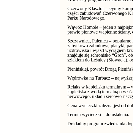
Czerwony Klasztor – słynny kompl
części zabudowań Czerwonego Klasz
Parku Narodowego.
Wąwóz Homole – jeden z najpiękn
prawie pionowe wapienne ściany,
Szczawnica, Palenica – popularne
zabytkowa zabudowa, placyki, par
uzdrowiska i wjazd wyciągiem krz
znajduje się schronisko “Groń”, ob
szlakiem do Leśnicy (Słowacja), 
Pienińskiej, powrót Drogą Pieniń
Wędrówka na Turbacz – najwyższy
Relaks w kąpielisku termalnym – 
kąpieliska z wodą termalną o właś
nerwowego, układu sercowo-nacz
Cena wycieczki zależna jest od dokł
Termin wycieczki – do ustalenia.
Dokładny program zwiedzania dop