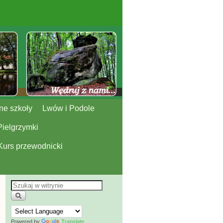
ne szkoły
Lwów i Podole
Pielgrzymki
Kurs przewodnicki
Powered by
Translate