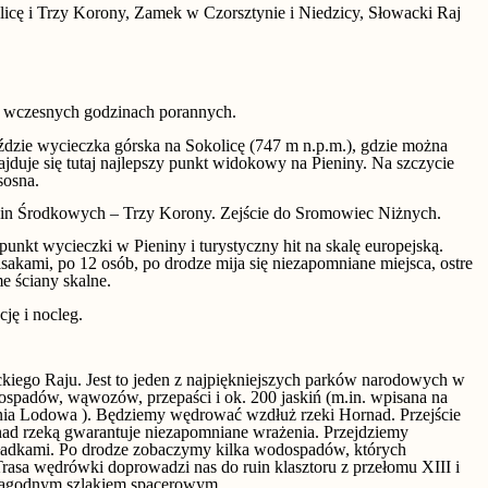
icę i Trzy Korony, Zamek w Czorsztynie i Niedzicy, Słowacki Raj
 wczesnych godzinach porannych.
ździe wycieczka górska na Sokolicę (747 m n.p.m.), gdzie można
ajduje się tutaj najlepszy punkt widokowy na Pieniny. Na szczycie
sosna.
enin Środkowych – Trzy Korony. Zejście do Sromowiec Niżnych.
kt wycieczki w Pieniny i turystyczny hit na skalę europejską.
sakami, po 12 osób, po drodze mija się niezapomniane miejsca, ostre
e ściany skalne.
ję i nocleg.
kiego Raju. Jest to jeden z najpiękniejszych parków narodowych w
ospadów, wąwozów, przepaści i ok. 200 jaskiń (m.in. wpisana na
ia Lodowa ). Będziemy wędrować wzdłuż rzeki Hornad. Przejście
ad rzeką gwarantuje niezapomniane wrażenia. Przejdziemy
ładkami. Po drodze zobaczymy kilka wodospadów, których
rasa wędrówki doprowadzi nas do ruin klasztoru z przełomu XIII i
agodnym szlakiem spacerowym.