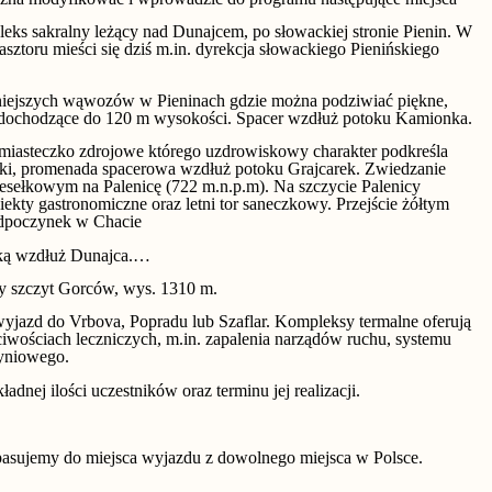
eks sakralny leżący nad Dunajcem, po słowackiej stronie Pienin. W
toru mieści się dziś m.in. dyrekcja słowackiego Pienińskiego
iejszych wąwozów w Pieninach gdzie można podziwiać piękne,
 dochodzące do 120 m wysokości. Spacer wzdłuż potoku Kamionka.
 miasteczko zdrojowe którego uzdrowiskowy charakter podkreśla
ki, promenada spacerowa wzdłuż potoku Grajcarek. Zwiedzanie
esełkowym na Palenicę (722 m.n.p.m). Na szczycie Palenicy
iekty gastronomiczne oraz letni tor saneczkowy. Przejście żółtym
odpoczynek w Chacie
ską wzdłuż Dunajca.…
 szczyt Gorców, wys. 1310 m.
wyjazd do Vrbova, Popradu lub Szaflar. Kompleksy termalne oferują
ciwościach leczniczych, m.in. zapalenia narządów ruchu, systemu
yniowego.
adnej ilości uczestników oraz terminu jej realizacji.
asujemy do miejsca wyjazdu z dowolnego miejsca w Polsce.