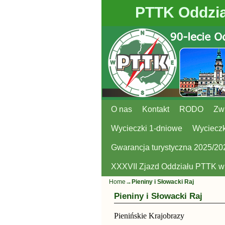
PTTK Oddzia
O nas
Przejdź do głównej treści
Przejdź do
Kontakt
RODO
Zw
Wycieczki 1-dniowe
Wycieczk
Gwarancja turystyczna 2025/20
XXXVII Zjazd Oddziału PTTK 
Home
→
Pieniny i Słowacki Raj
Pieniny i Słowacki Raj
Pieni
ńskie Krajobrazy