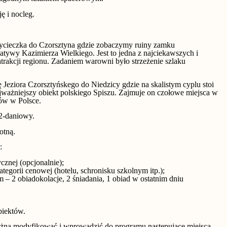
ę i nocleg.
ycieczka do Czorsztyna gdzie zobaczymy ruiny zamku
tywy Kazimierza Wielkiego. Jest to jedna z najciekawszych i
atrakcji regionu. Zadaniem warowni było strzeżenie szlaku
 Jeziora Czorsztyńskego do Niedzicy gdzie na skalistym cyplu stoi
ażniejszy obiekt polskiego Spiszu. Zajmuje on czołowe miejsca w
ów w Polsce.
2-daniowy.
otną.
:
ycznej (opcjonalnie);
tegorii cenowej (hotelu, schronisku szkolnym itp.);
– 2 obiadokolacje, 2 śniadania, 1 obiad w ostatnim dniu
biektów.
na modyfikować i wprowadzić do programu następujące miejsca