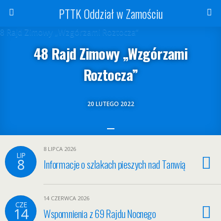
PTTK Oddział w Zamościu
48 Rajd Zimowy „Wzgórzami
Roztocza”
20 LUTEGO 2022
8 LIPCA 2026
LIP
8
Informacje o szlakach pieszych nad Tanwią
14 CZERWCA 2026
CZE
14
Wspomnienia z 69 Rajdu Nocnego