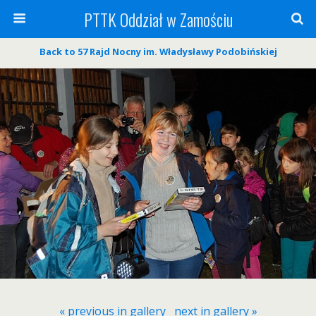
PTTK Oddział w Zamościu
Back to 57 Rajd Nocny im. Władysławy Podobińskiej
« previous in gallery
next in gallery »