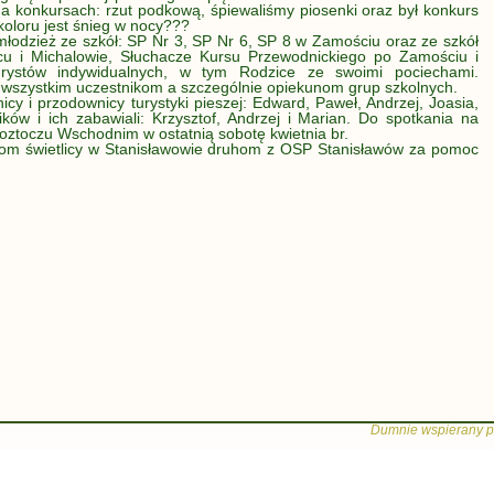
 na konkursach: rzut podkową, śpiewaliśmy piosenki oraz był konkurs
koloru jest śnieg w nocy???
łodzież ze szkół: SP Nr 3, SP Nr 6, SP 8 w Zamościu oraz ze szkół
cu i Michalowie, Słuchacze Kursu Przewodnickiego po Zamościu i
urystów indywidualnych, w tym Rodzice ze swoimi pociechami.
 wszystkim uczestnikom a szczególnie opiekunom grup szkolnych.
cy i przodownicy turystyki pieszej: Edward, Paweł, Andrzej, Joasia,
ków i ich zabawiali: Krzysztof, Andrzej i Marian. Do spotkania na
oztoczu Wschodnim w ostatnią sobotę kwietnia br.
om świetlicy w Stanisławowie druhom z OSP Stanisławów za pomoc
Dumnie wspierany p