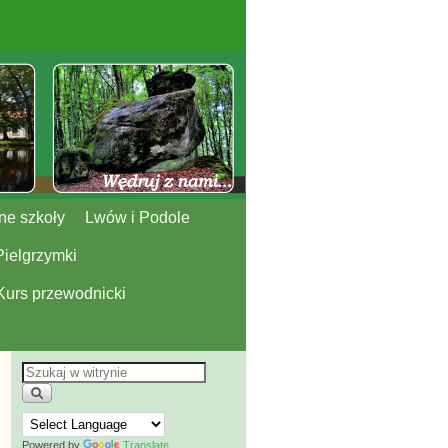
ne szkoły
Lwów i Podole
Pielgrzymki
Kurs przewodnicki
Powered by
Translate