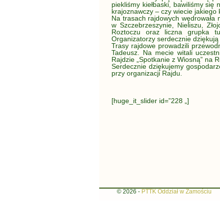
piekliśmy kiełbaski, bawiliśmy się
krajoznawczy – czy wiecie jakiego 
Na trasach rajdowych wędrowała m
w Szczebrzeszynie, Nieliszu, Zło
j
Roztoczu oraz liczna grupka t
Organizatorzy serdecznie dziękują
Trasy rajdowe prowadzili przewodni
Tadeusz. Na mecie witali uczestni
Rajdzie „Spotkanie z Wiosną” na R
Serdecznie dziękujemy gospodarz
przy organizacji Rajdu.
[huge_it_slider id=”228 „]
© 2026 -
PTTK Oddział w Zamościu