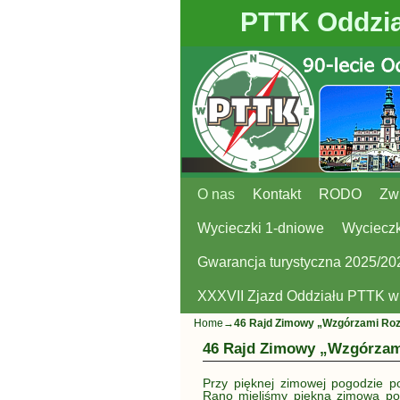
PTTK Oddzia
O nas
Przejdź do głównej treści
Przejdź do
Kontakt
RODO
Zw
Wycieczki 1-dniowe
Wycieczk
Gwarancja turystyczna 2025/20
XXXVII Zjazd Oddziału PTTK 
Home
→
46 Rajd Zimowy „Wzgórzami Roz
46 Rajd Zimowy „Wzgórzam
Przy pięknej zimowej pogodzie p
Rano mieliśmy piękną zimową pog