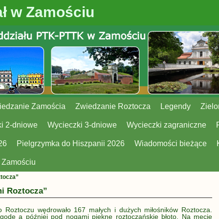
ł w Zamościu
iedzanie Zamościa
Zwiedzanie Roztocza
Legendy
Zielo
i 2-dniowe
Wycieczki 3-dniowe
Wycieczki zagraniczne
26
Pielgrzymka do Hiszpanii 2026
Wiadomości bieżące
w Zamościu
tocza”
i Roztocza”
o Roztoczu wędrowało 167 małych i dużych miłośników Roztocza.
odę a później pod nogami piękne roztoczańskie błoto. Na mecie