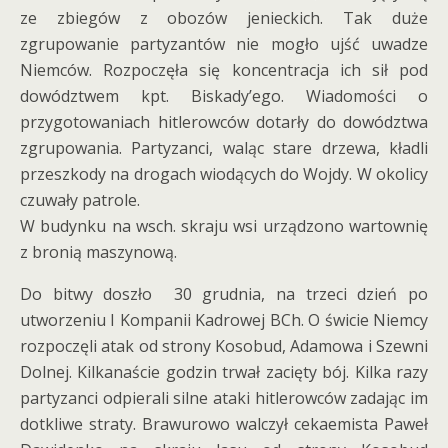
ze zbiegów z obozów jenieckich. Tak duże
zgrupowanie partyzantów nie mogło ujść uwadze
Niemców. Rozpoczęła się koncentracja ich sił pod
dowództwem kpt. Biskady’ego. Wiadomości o
przygotowaniach hitlerowców dotarły do dowództwa
zgrupowania. Partyzanci, waląc stare drzewa, kładli
przeszkody na drogach wiodących do Wojdy. W okolicy
czuwały patrole.
W budynku na wsch. skraju wsi urządzono wartownię
z bronią maszynową.
Do bitwy doszło 30 grudnia, na trzeci dzień po
utworzeniu I Kompanii Kadrowej BCh. O świcie Niemcy
rozpoczęli atak od strony Kosobud, Adamowa i Szewni
Dolnej. Kilkanaście godzin trwał zacięty bój. Kilka razy
partyzanci odpierali silne ataki hitlerowców zadając im
dotkliwe straty. Brawurowo walczył cekaemista Paweł