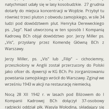
natychmiast udały się w lasy kosobudzkie. 27 grudnia
dotarły do miejsca koncentracji w Wojdzie. Przybył tu
również trzeci pluton z obwodu zamojskiego, w sile 34
ludzi pod dowództwem plut. Henryka Dereweckiego
ps. „Sęp”. Nad utworzoną w ten sposób I Kompanią
Kadrową BCh objął dowództwo por. Jerzy Miller ps.
„Vis”, przysłany przez Komendę Główną BCh z
Warszawy.
Jerzy Miller, ps. „Vis” lub „Filip” – cichociemny,
przeszkolony w Anglii został przerzucony do Polski
jako oficer ds. dywersji w KG BCh. Po zorganizowaniu
powstania zamojskiego wrócił do Warszawy. Zginął we
wrześniu 1943 w akcji na restaurację niemiecką.
Nocą 28 XII 1942 r. w lasach pod Bliżowem do I
Kompanii Kadrowej BCh dołączył 37-osobowy
radziecki oddział płk. Wasyla Wołodina, składający się