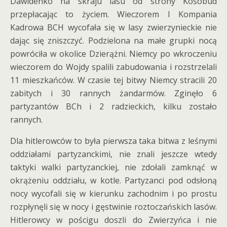
Dawidenko na skraju lasu od strony Kosobud
przepłacając to życiem. Wieczorem I Kompania
Kadrowa BCH wycofała się w lasy zwierzynieckie nie
dając się zniszczyć. Podzielona na małe grupki nocą
powróciła w okolice Dzierążni. Niemcy po wkroczeniu
wieczorem do Wojdy spalili zabudowania i rozstrzelali
11 mieszkańców. W czasie tej bitwy Niemcy stracili 20
zabitych i 30 rannych żandarmów. Zginęło 6
partyzantów BCh i 2 radzieckich, kilku zostało
rannych.
Dla hitlerowców to była pierwsza taka bitwa z leśnymi
oddziałami partyzanckimi, nie znali jeszcze wtedy
taktyki walki partyzanckiej, nie zdołali zamknąć w
okrążeniu oddziału, w kotle. Partyzanci pod odsłoną
nocy wycofali się w kierunku zachodnim i po prostu
rozpłynęli się w nocy i gęstwinie roztoczańskich lasów.
Hitlerowcy w pościgu doszli do Zwierzyńca i nie