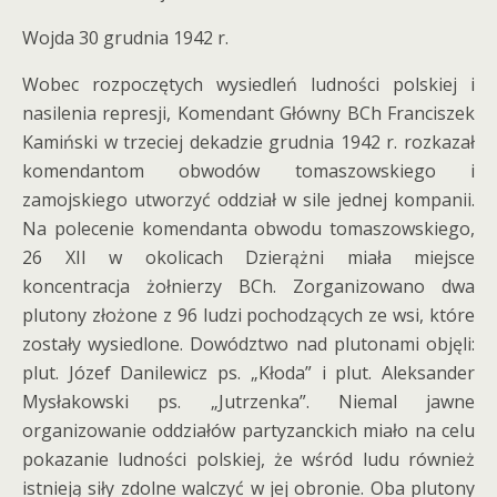
Wojda 30 grudnia 1942 r.
Wobec rozpoczętych wysiedleń ludności polskiej i
nasilenia represji, Komendant Główny BCh Franciszek
Kamiński w trzeciej dekadzie grudnia 1942 r. rozkazał
komendantom obwodów tomaszowskiego i
zamojskiego utworzyć oddział w sile jednej kompanii.
Na polecenie komendanta obwodu tomaszowskiego,
26 XII w okolicach Dzierążni miała miejsce
koncentracja żołnierzy BCh. Zorganizowano dwa
plutony złożone z 96 ludzi pochodzących ze wsi, które
zostały wysiedlone. Dowództwo nad plutonami objęli:
plut. Józef Danilewicz ps. „Kłoda” i plut. Aleksander
Mysłakowski ps. „Jutrzenka”. Niemal jawne
organizowanie oddziałów partyzanckich miało na celu
pokazanie ludności polskiej, że wśród ludu również
istnieją siły zdolne walczyć w jej obronie. Oba plutony