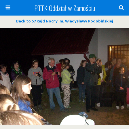
PTTK Oddział w Zamościu
Back to 57 Rajd Nocny im. Władysławy Podobińskiej