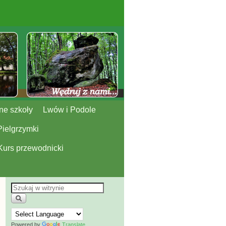
ne szkoły
Lwów i Podole
Pielgrzymki
Kurs przewodnicki
Powered by
Translate