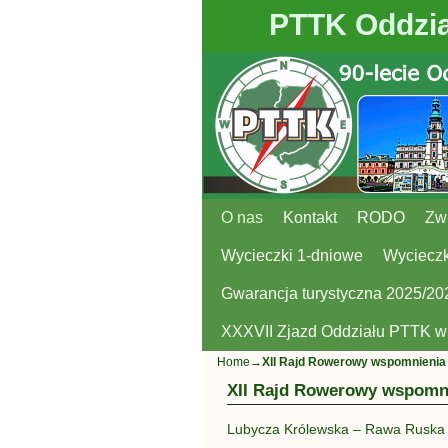
PTTK Oddzia
O nas
Przejdź do głównej treści
Przejdź do
Kontakt
RODO
Zw
Wycieczki 1-dniowe
Wycieczk
Gwarancja turystyczna 2025/20
XXXVII Zjazd Oddziału PTTK 
Home
→
XII Rajd Rowerowy wspomnienia
XII Rajd Rowerowy wspomn
Lubycza Królewska – Rawa Ruska