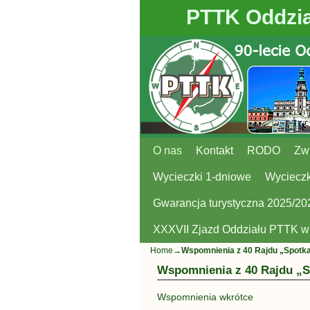
PTTK Oddzia
O nas
Przejdź do głównej treści
Przejdź do
Kontakt
RODO
Zw
Wycieczki 1-dniowe
Wycieczk
Gwarancja turystyczna 2025/20
XXXVII Zjazd Oddziału PTTK 
Home
→
Wspomnienia z 40 Rajdu „Spotka
Wspomnienia z 40 Rajdu „S
Wspomnienia wkrótce