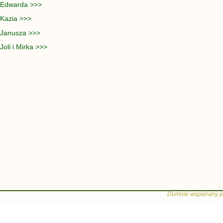
 Edwarda >>>
 Kazia >>>
 Janusza >>>
oli i Mirka >>>
Dumnie wspierany p