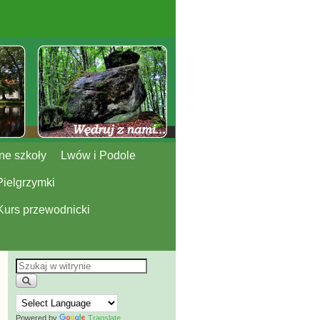
ne szkoły
Lwów i Podole
Pielgrzymki
Kurs przewodnicki
Powered by
Translate