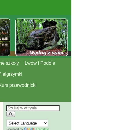
ne szkoły
Lwów i Podole
Pielgrzymki
Kurs przewodnicki
Powered by
Translate