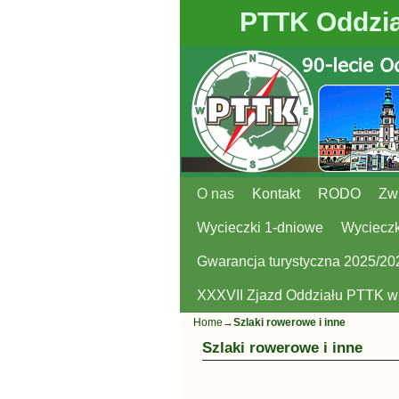
PTTK Oddzia
O nas
Przejdź do głównej treści
Przejdź do
Kontakt
RODO
Zw
Wycieczki 1-dniowe
Wycieczk
Gwarancja turystyczna 2025/20
XXXVII Zjazd Oddziału PTTK 
Home
→
Szlaki rowerowe i inne
Szlaki rowerowe i inne