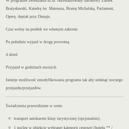
W programie zwiedzania m.in. odrestaurowany barokowy Zamek
Bratysławski, Katedrę św. Mateusza, Bramę Michalską, Parlament,
Operę, deptak przy Dunaju.
Czas wolny na posiłek we własnym zakresie.
Po południu wyjazd w drogę powrotną.
4 dzień
Przyjazd w godzinach nocnych.
Istnieje możliwość zmodyfikowania programu tak aby uniknąć nocnego
przejazdu/przejazd
ów.
Świadczenia przewidziane w cenie:
transport autokarem klasy turystycznej (opcjonalnie);
1 nocleg w obiekcie wybranej kategorii cenowej (hotelu ** /