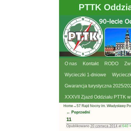
PTTK Oddzia
O nas
Przejdź do głównej treści
Przejdź do
Kontakt
RODO
Zw
Wycieczki 1-dniowe
Wycieczk
Gwarancja turystyczna 2025/20
XXXVII Zjazd Oddziału PTTK 
Home
→
57 Rajd Nocny im. Władysławy Po
← Poprzedni
Nawigacja
11
Opublikowano
20 czerwca 2014
at
640 