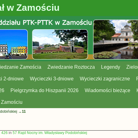
ł w Zamościu
iedzanie Zamościa
Zwiedzanie Roztocza
Legendy
Zielo
i 2-dniowe
Wycieczki 3-dniowe
Wycieczki zagraniczne
26
Pielgrzymka do Hiszpanii 2026
Wiadomości bieżące
w Zamościu
dobińskiej
→
11
× 426
in
57 Rajd Nocny im. Władysławy Podobińskiej