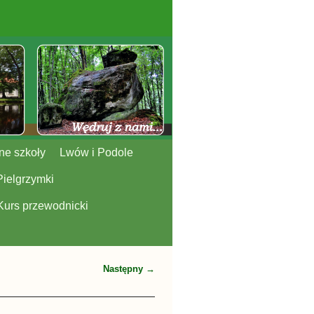
ne szkoły
Lwów i Podole
Pielgrzymki
Kurs przewodnicki
Następny →