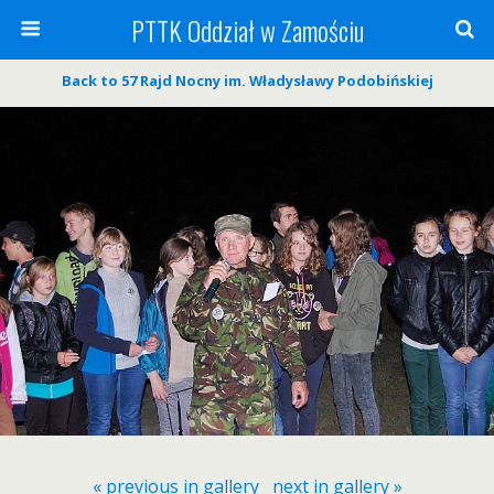
PTTK Oddział w Zamościu
Back to 57 Rajd Nocny im. Władysławy Podobińskiej
« previous in gallery
next in gallery »