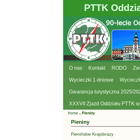
PTTK Oddzia
O nas
Przejdź do głównej treści
Przejdź do
Kontakt
RODO
Zw
Wycieczki 1-dniowe
Wycieczk
Gwarancja turystyczna 2025/20
XXXVII Zjazd Oddziału PTTK 
Home
→
Pieniny
Pieniny
Pienińskie Krajobrazy