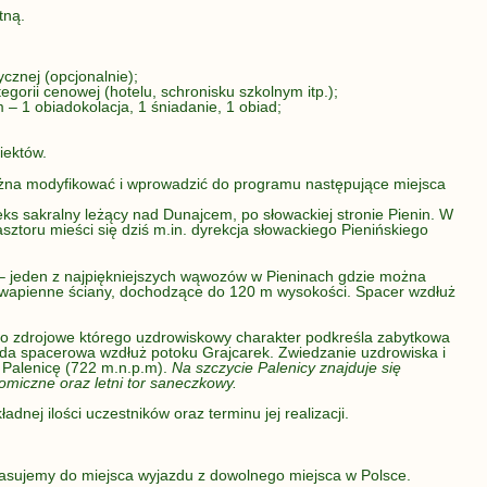
tną.
:
ycznej (opcjonalnie);
egorii cenowej (hotelu, schronisku szkolnym itp.);
 1 obiadokolacja, 1 śniadanie, 1 obiad;
iektów.
na modyfikować i wprowadzić do programu następujące miejsca
ks sakralny leżący nad Dunajcem, po słowackiej stronie Pienin. W
toru mieści się dziś m.in. dyrekcja słowackiego Pienińskiego
eden z najpiękniejszych wąwozów w Pieninach gdzie można
 wapienne ściany, dochodzące do 120 m wysokości. Spacer wzdłuż
o zdrojowe którego uzdrowiskowy charakter podkreśla zabytkowa
ada spacerowa wzdłuż potoku Grajcarek. Zwiedzanie uzdrowiska i
Palenicę (722 m.n.p.m).
Na szczycie Palenicy znajduje się
omiczne oraz letni tor saneczkowy.
adnej ilości uczestników oraz terminu jej realizacji.
sujemy do miejsca wyjazdu z dowolnego miejsca w Polsce.