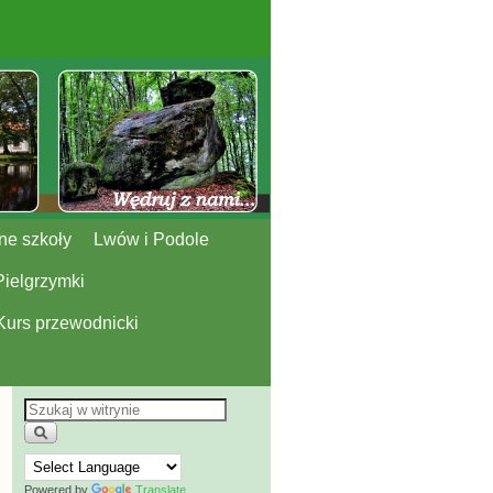
ne szkoły
Lwów i Podole
Pielgrzymki
Kurs przewodnicki
Powered by
Translate