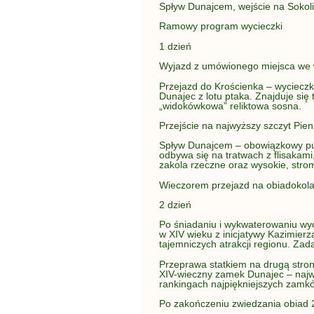
Spływ Dunajcem, wejście na Sokoli
Ramowy program wycieczki
1 dzień
Wyjazd z umówionego miejsca we 
Przejazd do Krościenka – wyciecz
Dunajec z lotu ptaka. Znajduje się
„widokówkowa” reliktowa sosna.
Przejście na najwyższy szczyt Pie
Spływ Dunajcem – obowiązkowy punk
odbywa się na tratwach z flisakami
zakola rzeczne oraz wysokie, stro
Wieczorem przejazd na obiadokolac
2 dzień
Po śniadaniu i wykwaterowaniu wy
w XIV wieku z inicjatywy Kazimierz
tajemniczych atrakcji regionu. Za
Przeprawa statkiem na drugą stron
XIV-wieczny zamek Dunajec – najwa
rankingach najpiękniejszych zamk
Po zakończeniu zwiedzania obiad 