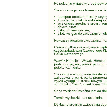
Po południu wyjazd w drogę powro
Świadczenia przewidziane w cenie
transport autokarem klasy turyst
1 nocleg w obiekcie wybranej kat
wyżywienie zgodne z programem –
opieka pilota;
usługi przewodnickie;
bilety wstępu do zwiedzanych ob
Powyższy program zwiedzania moż
Czerwony Klasztor
–
słynny komple
części zabudowań Czerwonego Klasz
Parku Narodowego.
Wąwóz Homole – Wąwóz Homole – j
podziwiać piękne, prawie pionowe
potoku Kamionka.
Szczawnica – popularne miasteczk
zabudowa, placyki, parki, promen
wjazd wyciągiem krzesełkowym na 
schronisko “Groń”, obiekty gastron
Cena wycieczki zależna jest od dokł
Termin wycieczki – do ustalenia.
Dokładny program zwiedzania dopa