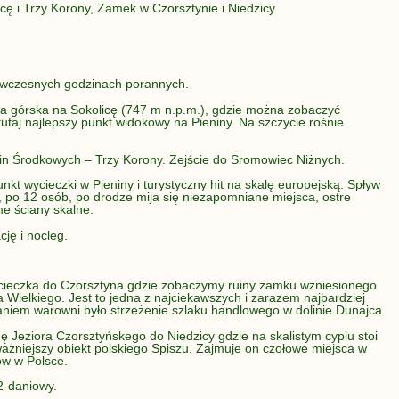
cę i Trzy Korony, Zamek w Czorsztynie i Niedzicy
wczesnych godzinach porannych.
ka górska na Sokolicę (747 m n.p.m.), gdzie można zobaczyć
 tutaj najlepszy punkt widokowy na Pieniny. Na szczycie rośnie
nin Środkowych – Trzy Korony. Zejście do Sromowiec Niżnych.
t wycieczki w Pieniny i turystyczny hit na skalę europejską. Spływ
, po 12 osób, po drodze mija się niezapomniane miejsca, ostre
me ściany skalne.
ję i nocleg.
cieczka do Czorsztyna gdzie zobaczymy ruiny zamku wzniesionego
a Wielkiego. Jest to jedna z najciekawszych i zarazem najbardziej
daniem warowni było strzeżenie szlaku handlowego w dolinie Dunajca.
ę Jeziora Czorsztyńskego do Niedzicy gdzie na skalistym cyplu stoi
żniejszy obiekt polskiego Spiszu. Zajmuje on czołowe miejsca w
ów w Polsce.
2-daniowy.