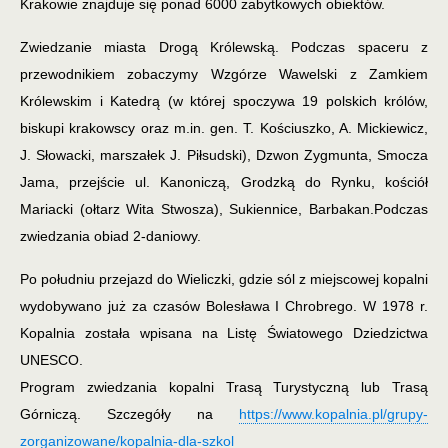
Krakowie znajduje się ponad 6000 zabytkowych obiektów.
Zwiedzanie miasta Drogą Królewską. Podczas spaceru z
przewodnikiem zobaczymy Wzgórze Wawelski z Zamkiem
Królewskim i Katedrą (w której spoczywa 19 polskich królów,
biskupi krakowscy oraz m.in. gen. T. Kościuszko, A. Mickiewicz,
J. Słowacki, marszałek J. Piłsudski), Dzwon Zygmunta, Smocza
Jama, przejście ul. Kanoniczą, Grodzką do Rynku, kościół
Mariacki (ołtarz Wita Stwosza), Sukiennice, Barbakan.
Podczas
zwiedzania obiad 2-daniowy.
Po południu przejazd do Wieliczki, gdzie sól z miejscowej kopalni
wydobywano już za czasów Bolesława I Chrobrego. W 1978 r.
Kopalnia została wpisana na Listę Światowego Dziedzictwa
UNESCO.
Program zwiedzania kopalni Trasą Turystyczną lub Trasą
Górniczą. Szczegóły na
https://www.kopalnia.pl/grupy-
zorganizowane/kopalnia-dla-szkol