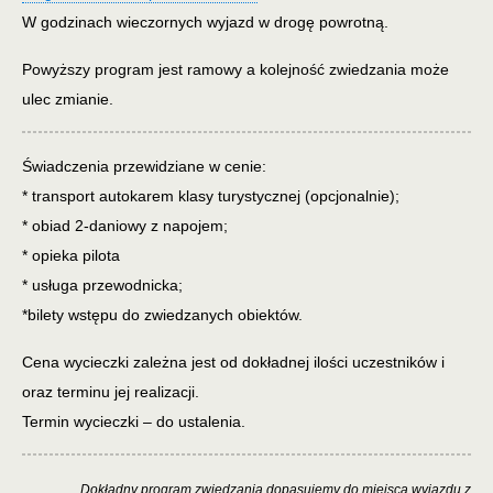
W godzinach wieczornych wyjazd w drogę powrotną.
Powyższy program jest ramowy a kolejność zwiedzania może
ulec zmianie.
Świadczenia przewidziane w cenie:
* transport autokarem klasy turystycznej (opcjonalnie);
* obiad 2-daniowy z napojem;
* opieka pilota
* usługa przewodnicka;
*
bilety wstępu do zwiedzanych obiektów.
C
ena wycieczki zależna jest od dokładnej ilości
uczestników i
oraz terminu jej realizacji.
T
ermin wycieczki – do ustalenia.
D
okładny program zwiedzania dopasujemy do miejsca wyjazdu z