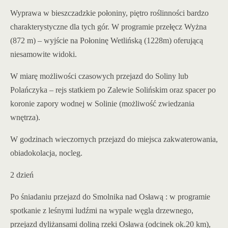
Wyprawa w bieszczadzkie połoniny, piętro roślinności bardzo
charakterystyczne dla tych gór. W programie przełęcz Wyżna
(872 m) – wyjście na Połoninę Wetlińską (1228m) oferującą
niesamowite widoki.
W miarę możliwości czasowych przejazd do Soliny lub
Polańczyka – rejs statkiem po Zalewie Solińskim oraz spacer po
koronie zapory wodnej w Solinie (możliwość zwiedzania
wnętrza).
W godzinach wieczornych przejazd do miejsca zakwaterowania,
obiadokolacja, nocleg.
2 dzień
Po śniadaniu przejazd do Smolnika nad Osławą : w programie
spotkanie z leśnymi ludźmi na wypale węgla drzewnego,
przejazd dyliżansami doliną rzeki Osława (odcinek ok.20 km),