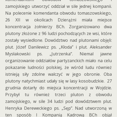
zamojskiego utworzyć oddział w sile jednej kompanii.
Na polecenie komendanta obwodu tomaszowskiego,
26 XII w okolicach Dzierążni miała miejsce
koncentracja żołnierzy BCh. Zorganizowano dwa
plutony złożone z 96 ludzi pochodzących ze wsi, które
zostały wysiedlone. Dowództwo nad plutonami objęli:
plut. Józef Danilewicz ps. „Kłoda” i plut. Aleksander
Mysłakowski ps. „Jutrzenka”. Niemal jawne
organizowanie oddziałów partyzanckich miało na celu
pokazanie ludności polskiej, że wśród ludu również
istnieją siły zdolne walczyć w jego obronie. Oba
plutony natychmiast udały się w lasy kosobudzkie. 27
grudnia dotarły do miejsca koncentracji w Wojdzie.
Przybył tu również trzeci pluton z obwodu
zamojskiego, w sile 34 ludzi pod dowództwem plut.
Henryka Dereweckiego ps. „Sęp”. Nad utworzoną w
ten sposób I Kompanią Kadrową BCh objął