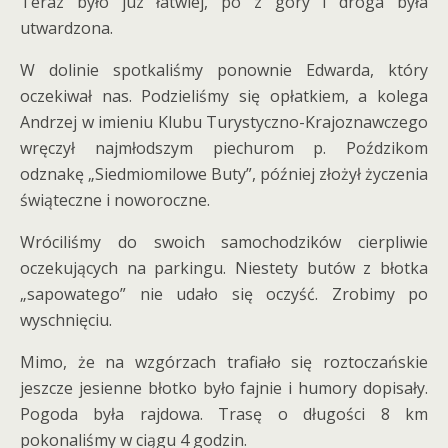
Teraz było juz łatwiej, po z góry i droga była
utwardzona.
W dolinie spotkaliśmy ponownie Edwarda, który
oczekiwał nas. Podzieliśmy się opłatkiem, a kolega
Andrzej w imieniu Klubu Turystyczno-Krajoznawczego
wręczył najmłodszym piechurom p. Poździkom
odznakę „Siedmiomilowe Buty”, później złożył życzenia
świąteczne i noworoczne.
Wróciliśmy do swoich samochodzików cierpliwie
oczekujących na parkingu. Niestety butów z błotka
„sapowatego” nie udało się oczyść. Zrobimy po
wyschnięciu.
Mimo, że na wzgórzach trafiało się roztoczańskie
jeszcze jesienne błotko było fajnie i humory dopisały.
Pogoda była rajdowa. Trasę o długości 8 km
pokonaliśmy w ciągu 4 godzin.