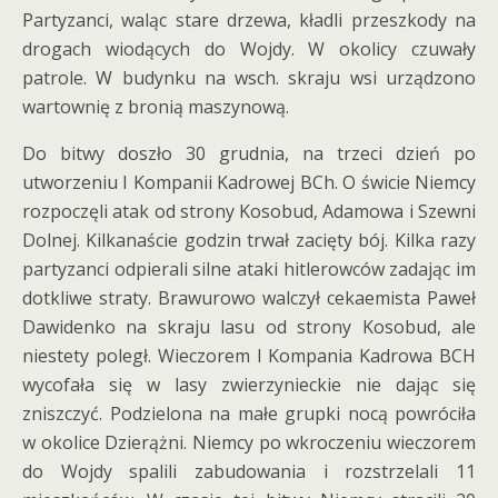
Partyzanci, waląc stare drzewa, kładli przeszkody na
drogach wiodących do Wojdy. W okolicy czuwały
patrole. W budynku na wsch. skraju wsi urządzono
wartownię z bronią maszynową.
Do bitwy doszło 30 grudnia, na trzeci dzień po
utworzeniu I Kompanii Kadrowej BCh. O świcie Niemcy
rozpoczęli atak od strony Kosobud, Adamowa i Szewni
Dolnej. Kilkanaście godzin trwał zacięty bój. Kilka razy
partyzanci odpierali silne ataki hitlerowców zadając im
dotkliwe straty. Brawurowo walczył cekaemista Paweł
Dawidenko na skraju lasu od strony Kosobud, ale
niestety poległ. Wieczorem I Kompania Kadrowa BCH
wycofała się w lasy zwierzynieckie nie dając się
zniszczyć. Podzielona na małe grupki nocą powróciła
w okolice Dzierążni. Niemcy po wkroczeniu wieczorem
do Wojdy spalili zabudowania i rozstrzelali 11