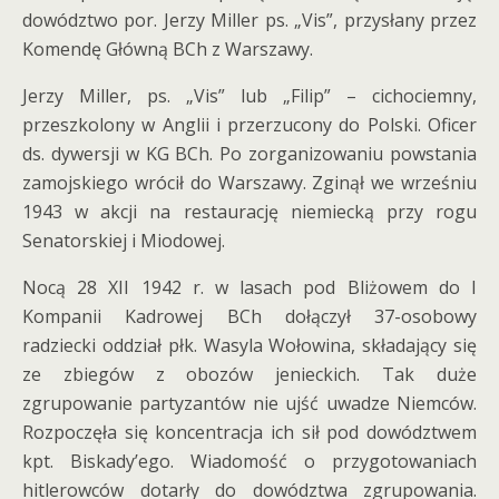
dowództwo por. Jerzy Miller ps. „Vis”, przysłany przez
Komendę Główną BCh z Warszawy.
Jerzy Miller, ps. „Vis” lub „Filip” – cichociemny,
przeszkolony w Anglii i przerzucony do Polski. Oficer
ds. dywersji w KG BCh. Po zorganizowaniu powstania
zamojskiego wrócił do Warszawy. Zginął we wrześniu
1943 w akcji na restaurację niemiecką przy rogu
Senatorskiej i Miodowej.
Nocą 28 XII 1942 r. w lasach pod Bliżowem do I
Kompanii Kadrowej BCh dołączył 37-osobowy
radziecki oddział płk. Wasyla Wołowina, składający się
ze zbiegów z obozów jenieckich. Tak duże
zgrupowanie partyzantów nie ujść uwadze Niemców.
Rozpoczęła się koncentracja ich sił pod dowództwem
kpt. Biskady’ego. Wiadomość o przygotowaniach
hitlerowców dotarły do dowództwa zgrupowania.