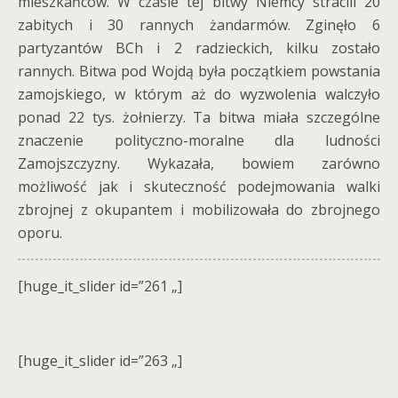
mieszkańców. W czasie tej bitwy Niemcy stracili 20
zabitych i 30 rannych żandarmów. Zginęło 6
partyzantów BCh i 2 radzieckich, kilku zostało
rannych. Bitwa pod Wojdą była początkiem powstania
zamojskiego, w którym aż do wyzwolenia walczyło
ponad 22 tys. żołnierzy. Ta bitwa miała szczególne
znaczenie polityczno-moralne dla ludności
Zamojszczyzny. Wykazała, bowiem zarówno
możliwość jak i skuteczność podejmowania walki
zbrojnej z okupantem i mobilizowała do zbrojnego
oporu.
[huge_it_slider id=”261 „]
[huge_it_slider id=”263 „]