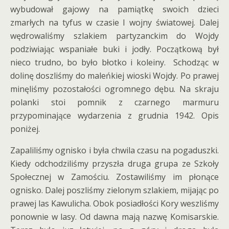
wybudował gajowy na pamiątkę swoich dzieci
zmarłych na tyfus w czasie I wojny światowej. Dalej
wędrowaliśmy szlakiem partyzanckim do Wojdy
podziwiając wspaniałe buki i jodły. Początkową był
nieco trudno, bo było błotko i koleiny. Schodząc w
dolinę doszliśmy do maleńkiej wioski Wojdy. Po prawej
minęliśmy pozostałości ogromnego dębu. Na skraju
polanki stoi pomnik z czarnego marmuru
przypominające wydarzenia z grudnia 1942. Opis
poniżej.
Zapaliliśmy ognisko i była chwila czasu na pogaduszki.
Kiedy odchodziliśmy przyszła druga grupa ze Szkoły
Społecznej w Zamościu. Zostawiliśmy im płonące
ognisko. Dalej poszliśmy zielonym szlakiem, mijając po
prawej las Kawulicha. Obok posiadłości Kory weszliśmy
ponownie w lasy. Od dawna mają nazwę Komisarskie.