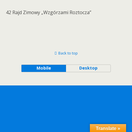
42 Rajd Zimowy „Wzgórzami Roztocza”
Back to top
Mobile
Desktop
Translate »