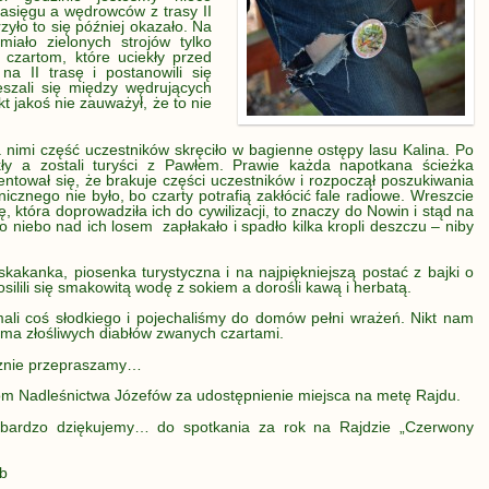
zasięgu a wędrowców z trasy II
zyło to się później okazało. Na
miało zielonych strojów tylko
 czartom, które uciekły przed
na II trasę i postanowili się
eszali się między wędrujących
kt jakoś nie zauważył, że to nie
a nimi część uczestników skręciło w bagienne ostępy lasu Kalina. Po
ikły a zostali turyści z Pawłem. Prawie każda napotkana ścieżka
entował się, że brakuje części uczestników i rozpoczął poszukiwania
nicznego nie było, bo czarty potrafią zakłócić fale radiowe. Wreszcie
ę, która doprowadziła ich do cywilizacji, to znaczy do Nowin i stąd na
to niebo nad ich losem zapłakało i spadło kilka kropli deszczu – niby
skakanka, piosenka turystyczna i na najpiękniejszą postać z bajki o
lili się smakowitą wodę z sokiem a dorośli kawą i herbatą.
ali coś słodkiego i pojechaliśmy do domów pełni wrażeń. Nikt nam
 ma złośliwych diabłów zwanych czartami.
ecznie przepraszamy…
m Nadleśnictwa Józefów za udostępnienie miejsca na metę Rajdu.
bardzo dziękujemy… do spotkania za rok na Rajdzie „Czerwony
ób