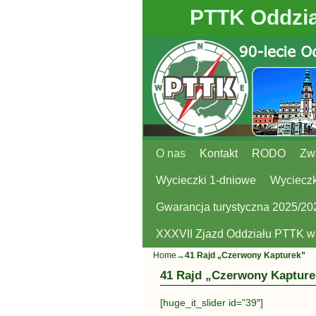
PTTK Oddzia
O nas
Przejdź do głównej treści
Przejdź do
Kontakt
RODO
Zw
Wycieczki 1-dniowe
Wycieczk
Gwarancja turystyczna 2025/20
XXXVII Zjazd Oddziału PTTK 
Home
→
41 Rajd „Czerwony Kapturek”
41 Rajd „Czerwony Kapture
[huge_it_slider id=”39″]