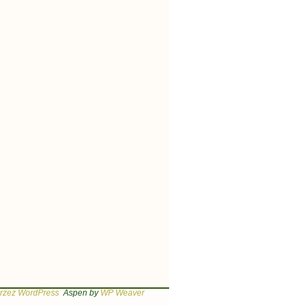
rzez WordPress
Aspen by
WP Weaver