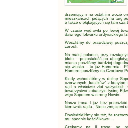
drzemiącym na ostatnim wozie or
mieszkańcach jadących na targ p
a także o błąkających się tam cza
W czasie wędrówki po lewej towa
dawnego folwarku ordynackiego Iz
Weszliśmy do prawdziwej puszczy
zarośli.
Na małej polance, przy rozstajny
błoto – pozostałość po ubiegło
miasta poszliśmy bardziej dogodną
się wioska – to już Hamernia. Pó
Hamerni poszliśmy na Czartowe Po
Kiedy wchodziliśmy w dolinę Sopo
czerwonych „ludzików” z kopytami
rajd a właściwie zlot wszystkich 
towarzystwo zobaczyło łysinę Edw
więc Sopotem w stronę Nowin.
Nasza trasa I już bez przeszkód 
kierownik rajdu. Nieco zmęczeni u
Dowiedzieliśmy się też, że roztoc
mu spodnie kościółkowe….
Czekamy na II trasę, po pól