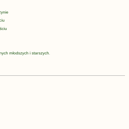
zynie
ciu
ściu
nych młodszych i starszych.