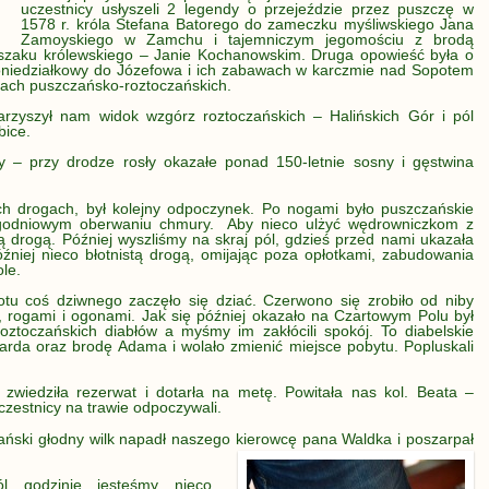
uczestnicy usłyszeli 2 legendy o przejeździe przez puszczę w
1578 r. króla Stefana Batorego do zameczku myśliwskiego Jana
Zamoyskiego w Zamchu i tajemniczym jegomościu z brodą
szaku królewskiego – Janie Kochanowskim. Druga opowieść była o
oniedziałkowy do Józefowa i ich zabawach w karczmie nad Sopotem
rtach puszczańsko-roztoczańskich.
rzyszył nam widok wzgórz roztoczańskich – Halińskich Gór i pól
bice.
 – przy drodze rosły okazałe ponad 150-letnie sosny i gęstwina
ch drogach, był kolejny odpoczynek. Po nogami było puszczańskie
tygodniowym oberwaniu chmury. Aby nieco ulżyć wędrowniczkom z
 drogą. Później wyszliśmy na skraj pól, gdzieś przed nami ukazała
źniej nieco błotnistą drogą, omijając poza opłotkami, zabudowania
le.
tu coś dziwnego zaczęło się dziać. Czerwono się zrobiło od niby
, rogami i ogonami. Jak się później okazało na Czartowym Polu był
roztoczańskich diabłów a myśmy im zakłócili spokój. To diabelskie
arda oraz brodę Adama i wolało zmienić miejsce pobytu. Popluskali
zwiedziła rezerwat i dotarła na metę. Powitała nas kol. Beata –
czestnicy na trawie odpoczywali.
zański głodny wilk napadł naszego kierowcę pana Waldka i poszarpał
 godzinie jesteśmy nieco