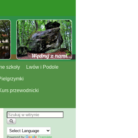
ne szkoły
Lwów i Podole
Pielgrzymki
Kurs przewodnicki
Powered by
Translate