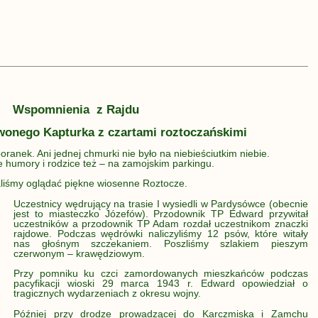
Wspomnienia z Rajdu
rwonego Kapturka z czartami roztoczańskimi
ranek. Ani jednej chmurki nie było na niebieściutkim niebie.
e humory i rodzice też – na zamojskim parkingu.
aliśmy oglądać piękne wiosenne Roztocze.
Uczestnicy wędrujący na trasie I wysiedli w Pardysówce (obecnie
jest to miasteczko Józefów). Przodownik TP Edward przywitał
uczestników a przodownik TP Adam rozdał uczestnikom znaczki
rajdowe. Podczas wędrówki naliczyliśmy 12 psów, które witały
nas głośnym szczekaniem. Poszliśmy szlakiem pieszym
czerwonym – krawędziowym.
Przy pomniku ku czci zamordowanych mieszkańców podczas
pacyfikacji wioski 29 marca 1943 r. Edward opowiedział o
tragicznych wydarzeniach z okresu wojny.
Później przy drodze prowadzącej do Karczmiska i Zamchu