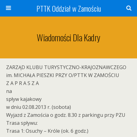
PTTK Oddział w Zamościu
Wiadomości Dla Kadry
ZARZĄD KLUBU TURYSTYCZNO-KRAJOZNAWCZEGO
im. MICHAŁA PIESZKI PRZY O/PTTK W ZAMOŚCIU
Z A P R A S Z A
na
spływ kajakowy
w dniu 02.08.2013 r. (sobota)
Wyjazd z Zamościa o godz. 8.30 z parkingu przy PZU
Trasa spływu:
Trasa 1: Osuchy – Króle (ok. 6 godz.)