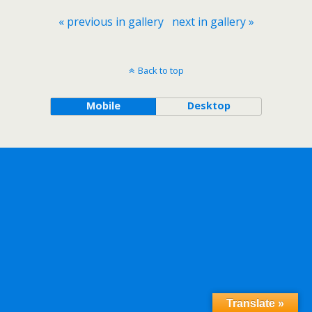
« previous in gallery
next in gallery »
Back to top
Mobile
Desktop
Translate »