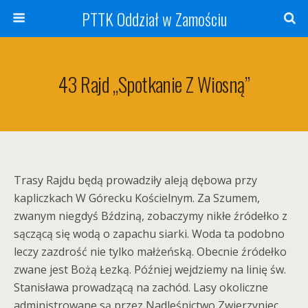
PTTK Oddział w Zamościu
43 Rajd „Spotkanie Z Wiosną”
Trasy Rajdu będą prowadziły aleją dębowa przy
kapliczkach W Górecku Kościelnym. Za Szumem,
zwanym niegdyś Bździną, zobaczymy nikłe źródełko z
sączącą się wodą o zapachu siarki. Woda ta podobno
leczy zazdrość nie tylko małżeńską. Obecnie źródełko
zwane jest Bożą Łezką. Później wejdziemy na linię św.
Stanisława prowadzącą na zachód. Lasy okoliczne
administrowane są przez Nadleśnictwo Zwierzyniec.