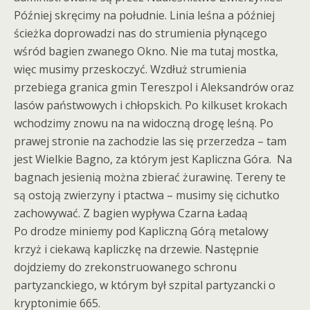
Później skręcimy na południe. Linia leśna a później
ścieżka doprowadzi nas do strumienia płynącego
wśród bagien zwanego Okno. Nie ma tutaj mostka,
więc musimy przeskoczyć. Wzdłuż strumienia
przebiega granica gmin Tereszpol i Aleksandrów oraz
lasów państwowych i chłopskich. Po kilkuset krokach
wchodzimy znowu na na widoczną drogę leśną. Po
prawej stronie na zachodzie las się przerzedza – tam
jest Wielkie Bagno, za którym jest Kapliczna Góra. Na
bagnach jesienią można zbierać żurawinę. Tereny te
są ostoją zwierzyny i ptactwa – musimy się cichutko
zachowywać. Z bagien wypływa Czarna Ładaą
Po drodze miniemy pod Kapliczną Górą metalowy
krzyż i ciekawą kapliczkę na drzewie. Następnie
dojdziemy do zrekonstruowanego schronu
partyzanckiego, w którym był szpital partyzancki o
kryptonimie 665.