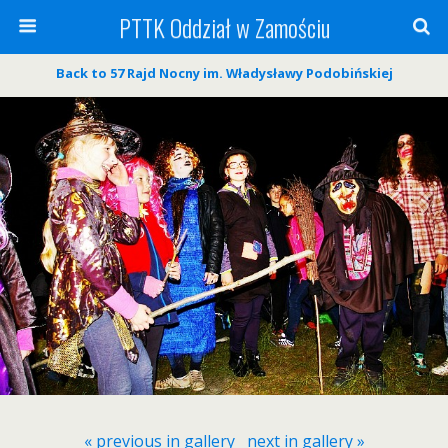
PTTK Oddział w Zamościu
Back to 57 Rajd Nocny im. Władysławy Podobińskiej
« previous in gallery
next in gallery »