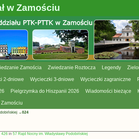
ł w Zamościu
iedzanie Zamościa
Zwiedzanie Roztocza
Legendy
Zielo
i 2-dniowe
Wycieczki 3-dniowe
Wycieczki zagraniczne
26
Pielgrzymka do Hiszpanii 2026
Wiadomości bieżące
w Zamościu
dobińskiej
→
024
× 426
in
57 Rajd Nocny im. Władysławy Podobińskiej