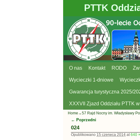
PTTK Oddzia
O nas
Przejdź do głównej treści
Przejdź do
Kontakt
RODO
Zw
Wycieczki 1-dniowe
Wycieczk
Gwarancja turystyczna 2025/20
XXXVII Zjazd Oddziału PTTK 
Home
→
57 Rajd Nocny im. Władysławy Po
← Poprzedni
Nawigacja
024
Opublikowano
15 czerwca 2014
at
640 