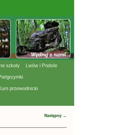
ne szkoły
Lwów i Podole
Pielgrzymki
Kurs przewodnicki
Następny →