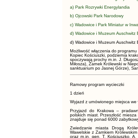
a) Park Rozrywki Energylandia
b) Ojcowski Park Narodowy
c) Wadowice i Park Miniatur w Inwa
d) Wadowice i Muzeum Auschwitz 
d) Wadowice i Muzeum Auschwitz 
Możliwość włączenia do programu i
Kopiec Kościuszki, podziemia krak
spoczywają prochy m.in. J. Długosz
Miłosza), Zamek Królewski w Niepo
sanktuarium po Jasnej Górze), Sa
Ramowy program wycieczki
1 dzień
Wyjazd z umówionego miejsca we 
Przyjazd do Krakowa – pradawne
polskich miast. Przeszłość miesza 
znajduje się ponad 6000 zabytkow
Zwiedzanie miasta Drogą Król
Wawelskie z Zamkiem Królewskim i
oraz m.in. gen. T. Kościuszko, A.