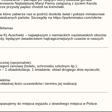
arowania Najświętszej Maryi Panny związaną z życiem Karola
rze przyszły papież chodził na kremówki.
ce które zabierze nas w podróż dookoła świat i pokaże miniaturowe
iedzanych państw.
S
zczegóły na
https://parkminiatur.com/oferta-
Birkenau
 w
KL Auschwitz
–
największym z niemieckich nazistowskich obozów
ady,
będącym świadectwem najtragiczniejszych czasów w naszych
:
ycznej (opcjonalnie);
egorii cenowej (hotelu, schronisku szkolnym itp.);
 1 obiadokolacja, 1 śniadanie, obiad drugiego dnia wycieczki;
iektów.
kładnej ilości uczestników i terminu jej realizacji.
pasujemy do miejsca wyjazdu z dowolnego miejsca w Polsce.