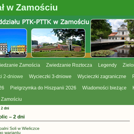
ł w Zamościu
iedzanie Zamościa
Zwiedzanie Roztocza
Legendy
Zielo
i 2-dniowe
Wycieczki 3-dniowe
Wycieczki zagraniczne
26
Pielgrzymka do Hiszpanii 2026
Wiadomości bieżące
w Zamościu
 2 dni
lic – 2 dni
alni Soli w Wieliczce
go wariantu