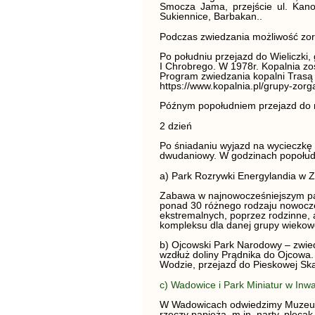
Smocza Jama, przejście ul. Kanon
Sukiennice, Barbakan..
Podczas zwiedzania możliwość zo
Po południu przejazd do Wieliczki
I Chrobrego. W 1978r. Kopalnia z
Program zwiedzania kopalni Trasą 
https://www.kopalnia.pl/grupy-zorg
Późnym popołudniem przejazd do m
2 dzień
Po śniadaniu wyjazd na wycieczkę
dwudaniowy. W godzinach popołud
a) Park Rozrywki Energylandia w Z
Z
abawa w najnowocześniejszym pa
ponad 30 różnego
rodzaju nowocz
ekstremalnych, poprzez rodzinne, 
kompleksu dla danej grupy wiekow
b) Ojcowski Park Narodowy – zwied
wzdłuż doliny Prądnika do Ojcowa.
Wodzie, przejazd do Pieskowej Sk
c) Wadowice i Park Miniatur w Inwa
W Wadowicach odwiedzimy Muzeum 
rzeczy papieża, m.in. narty, plecak