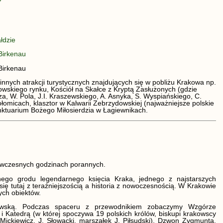
łdzie
Birkenau
Birkenau
nnych atrakcji turystycznych znajdujących się w pobliżu Krakowa np.
owskiego rynku, Kościół na Skałce z Kryptą Zasłużonych (gdzie
a, W. Pola, J.I. Kraszewskiego, A. Asnyka, S. Wyspiańskiego, C.
łomicach, klasztor w Kalwarii Zebrzydowskiej (najważniejsze polskie
nktuarium Bożego Miłosierdzia w Łagiewnikach.
wczesnych godzinach porannych.
go grodu legendarnego księcia Kraka, jednego z najstarszych
się tutaj z teraźniejszością a historia z nowoczesnością. W Krakowie
ych obiektów.
ewską. Podczas spaceru z przewodnikiem zobaczymy Wzgórze
 Katedrą (w której spoczywa 19 polskich królów, biskupi krakowscy
 Mickiewicz, J. Słowacki, marszałek J. Piłsudski), Dzwon Zygmunta,