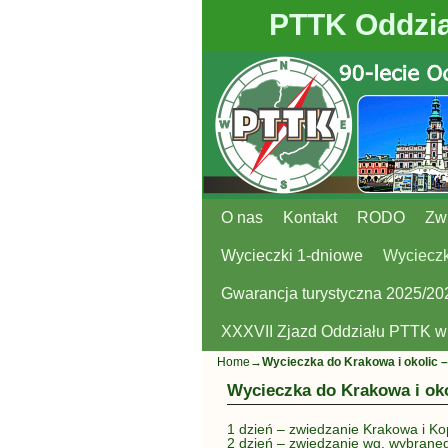
PTTK Oddzia
O nas
Przejdź do głównej treści
Przejdź do
Kontakt
RODO
Zw
Wycieczki 1-dniowe
Wycieczk
Gwarancja turystyczna 2025/20
XXXVII Zjazd Oddziału PTTK 
Home
→
Wycieczka do Krakowa i okolic –
Wycieczka do Krakowa i oko
1 dzień – zwiedzanie Krakowa i Kop
2 dzień – zwiedzanie wg. wybrane