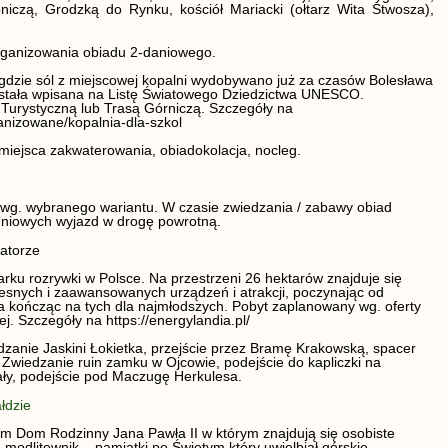
iczą, Grodzką do Rynku, kościół Mariacki (ołtarz Wita Stwosza),
rganizowania obiadu 2-daniowego.
, gdzie sól z miejscowej kopalni wydobywano już za czasów Bolesława
ostała wpisana na Listę Światowego Dziedzictwa UNESCO.
Turystyczną lub Trasą Górniczą. Szczegóły na
anizowane/kopalnia-dla-szkol
iejsca zakwaterowania, obiadokolacja, nocleg.
 wg. wybranego wariantu. W czasie zwiedzania / zabawy obiad
niowych wyjazd w drogę powrotną.
atorze
rku rozrywki w Polsce.
Na
przestrzeni
26 hektarów
znajduje się
esnych i zaawansowanych urządzeń i atrakcji, poczynając od
a kończąc na tych dla najmłodszych.
Pobyt zaplanowany wg. oferty
ej. Szczegóły na
https://energylandia.pl/
zanie Jaskini Łokietka, przejście przez Bramę Krakowską, spacer
 Zwiedzanie ruin zamku w Ojcowie, podejście do kapliczki na
ały, podejście pod Maczugę Herkulesa.
łdzie
Dom Rodzinny Jana Pawła II w którym znajdują się osobiste
, modlitewnik – pamiątki po Świętym który uwielbiał górskie