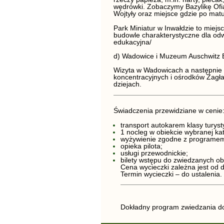
wędrówki. Zobaczymy Bazylikę Ofi
Wojtyły oraz miejsce gdzie po matu
Park Miniatur w Inwałdzie
to miejs
budowle
charakterystyczne dla
odw
edukacyjna/
d) Wadowice i Muzeum Auschwitz 
Wizyta w Wadowicach a następnie
koncentracyjnych i ośrodków Zagł
dziejach.
Świadczenia przewidziane w cenie
transport autokarem klasy turyst
1 nocleg w obiekcie wybranej kat
wyżywienie zgodne z programem –
opieka pilota;
usługi przewodnickie;
bilety wstępu do zwiedzanych ob
Cena wycieczki zależna jest od do
Termin wycieczki – do ustalenia.
Dokładny program zwiedzania do