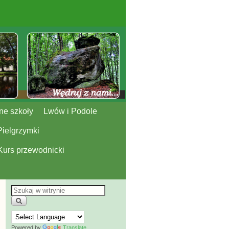
ne szkoły
Lwów i Podole
Pielgrzymki
Kurs przewodnicki
Powered by
Translate