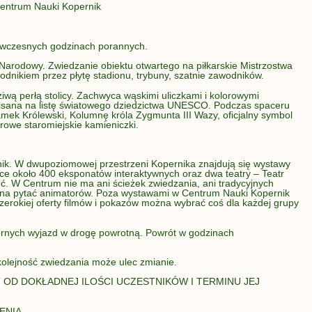
Centrum Nauki Kopernik
wczesnych godzinach porannych.
arodowy. Zwiedzanie obiektu otwartego na piłkarskie Mistrzostwa
odnikiem przez płytę stadionu, trybuny, szatnie zawodników.
wą perłą stolicy. Zachwyca wąskimi uliczkami i kolorowymi
pisana na listę światowego dziedzictwa UNESCO. Podczas spaceru
ek Królewski, Kolumnę króla Zygmunta III Wazy, oficjalny symbol
owe staromiejskie kamieniczki.
ik. W dwupoziomowej przestrzeni Kopernika znajdują się wystawy
ce około 400 eksponatów interaktywnych oraz dwa teatry – Teatr
ć. W Centrum nie ma ani ścieżek zwiedzania, ani tradycyjnych
żna pytać animatorów. Poza wystawami w Centrum Nauki Kopernik
szerokiej oferty filmów i pokazów można wybrać coś dla każdej grupy
rnych wyjazd w drogę powrotną. Powrót w godzinach
olejność zwiedzania może ulec zmianie.
 OD DOKŁADNEJ ILOŚCI UCZESTNIKÓW I TERMINU JEJ
ENIA