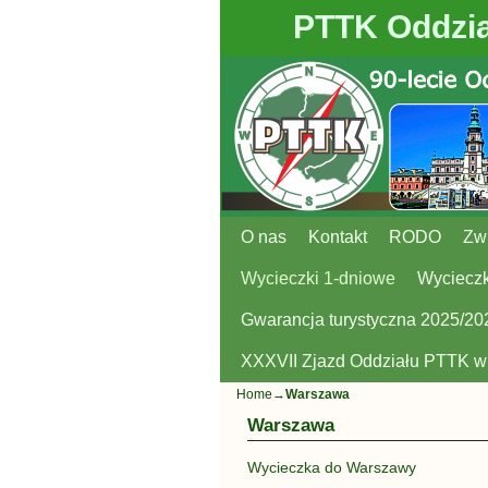
PTTK Oddzia
O nas
Przejdź do głównej treści
Przejdź do
Kontakt
RODO
Zw
Wycieczki 1-dniowe
Wycieczk
Gwarancja turystyczna 2025/20
XXXVII Zjazd Oddziału PTTK 
Home
→
Warszawa
Warszawa
Wycieczka do Warszawy