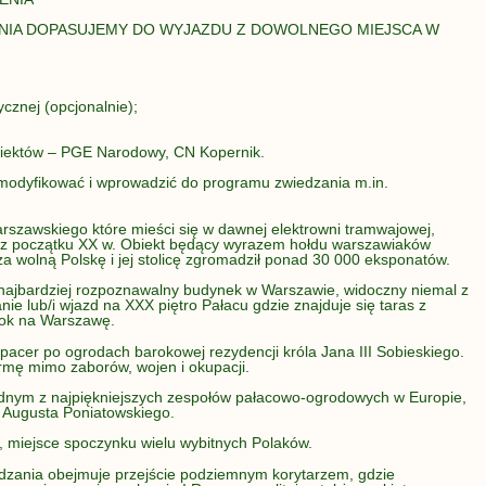
IA DOPASUJEMY DO WYJAZDU Z DOWOLNEGO MIEJSCA W
:
ycznej (opcjonalnie);
biektów – PGE Narodowy, CN Kopernik.
odyfikować i wprowadzić do programu zwiedzania m.in.
zawskiego które mieści się w dawnej elektrowni tramwajowej,
j z początku XX w. Obiekt będący wyrazem hołdu warszawiaków
i za wolną Polskę i jej stolicę zgromadził ponad 30 000 eksponatów.
i najbardziej rozpoznawalny budynek w Warszawie, widoczny niemal z
nie lub/i wjazd na XXX piętro Pałacu gdzie znajduje się taras z
dok na Warszawę.
pacer po ogrodach barokowej rezydencji króla Jana III Sobieskiego.
rmę mimo zaborów, wojen i okupacji.
jednym z najpiękniejszych zespołów pałacowo-ogrodowych w Europie,
a Augusta Poniatowskiego.
, miejsce spoczynku wielu wybitnych Polaków.
dzania obejmuje przejście podziemnym korytarzem, gdzie