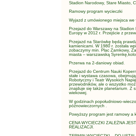
Stadion Narodowy, Stare Miasto, 
Ramowy program wycieczki
Wyjazd z umówionego miejsca we 
Przejazd do Warszawy na Stadion N
Europy w 2012 r. Przejście z przew
Przejazd na Starówkę będą prawdzi
kamienicami. W 1980 r. została w
zobaczymy min. Plac Zamkowy, Zam
miasta – warszawską Syrenkę,kolor
Przerwa na 2-daniowy obiad.
Przejazd do Centrum Nauki Kopern
stałe i wystawa czasowa, obejmują
Robotyczny i Teatr Wysokich Napię
przewodników, ale o wszystko mo
znajduje się także planetarium. Z 
wiekowej.
W godzinach popołudniowo-wieczo
późnowieczornych .
Powyższy program jest ramowy a k
CENA WYCIECZKI ZALEŻNA JEST
REALIZACJI.
TERMIN WYCIECZKI – DO USTAL