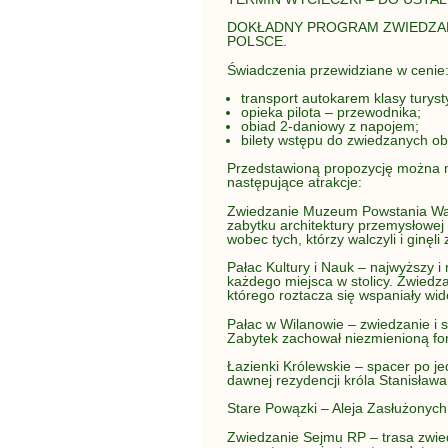
DOKŁADNY PROGRAM ZWIEDZAN
POLSCE.
Świadczenia przewidziane w cenie
transport autokarem klasy turyst
opieka pilota – przewodnika;
obiad 2-daniowy z napojem;
bilety wstępu do zwiedzanych o
Przedstawioną propozycję można m
następujące atrakcje:
Zwiedzanie Muzeum Powstania Wars
zabytku architektury przemysłowe
wobec tych, którzy walczyli i ginęl
Pałac Kultury i Nauk – najwyższy 
każdego miejsca w stolicy. Zwiedza
którego roztacza się wspaniały wi
Pałac w Wilanowie – zwiedzanie i s
Zabytek zachował niezmienioną fo
Łazienki Królewskie – spacer po 
dawnej rezydencji króla Stanisław
Stare Powązki – Aleja Zasłużonych
Zwiedzanie Sejmu RP – trasa zwie