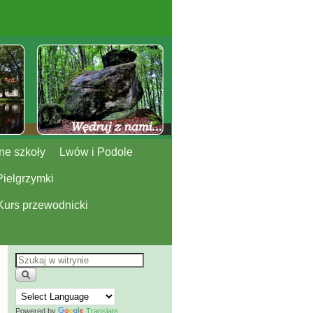
ne szkoły
Lwów i Podole
Pielgrzymki
Kurs przewodnicki
Powered by
Translate