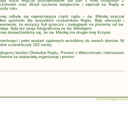
ega Kazio wręczył podziękowanie dla pań z Koła Gospodyń z
rzchowin oraz złożył życzenia świąteczne i zaprosił na Rajdy w
yszły roku.
niej odbyła się najważniejsza część rajdu – św. Mikołaj wręczał
dkie upominki dla wszystkich uczestników Rajdu. Były wierszyki i
ewnienia, że wszyscy byli grzeczni i zasługiwali na prezenty od św.
ołaja. Była też sesja fotograficzna ze św. Mikołajem.
niej dowiedzieliśmy się, że św. Mikołaj ma drugie imię Krzysio.
iechnięci i pełni wrażeń rajdowych wróciliśmy do swoich domów. W
dzie uczestniczyły 182 osoby.
ękujemy bardzo Obsłudze Rajdu, Paniom z Wierzchowin i kierowcom
okarów za wspaniałą organizację i pomoc.
Dumnie wspierany p