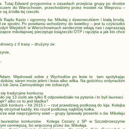
. Tutaj Edward przypomina o zasadach przejścia grupy po drodze
oboczem do Wierzchowin, przechodzimy przez mostek na Wieprzcu –
 są źródła tej rzeczki.
nik Rajdu Kazio i ogromny św. Mikołaj z dzwoneczkiem i białą brodą.
ł ze spodni. Po powitaniu wchodzimy do świetlicy – jest tu czyściutko
podyń Wiejskich w Wierzchowinach serdecznie witają nas i zapraszają
zapce mikołajowej pieczętuje książeczki OTP i rączęta a jak kto chce
owcy z II trasy – drużyny ze:
zynie,
,
i Adam. Wędrowali sobie z Wychodów po lesie to tam spotykając
dzików, saren może jeleni i łosia albo wilka. Na gościńcu ordynackim
ki lub Jana Zamoyskiego nie zobaczyli.
się tradycyjne konkursy.
 się 13 osób ale tylko 8 odpowiedziało na pytania i to byli laureaci.
sęk? albo co to jest kładka?
zili konkurs – hit 2015 r. – rzut prawdziwą podkową do kija. Kolejka
otrzymał każdy, kto rzucił podkową najbliżej kołka.
orze wiał nieprzyjemny wiatr – grupy śpiewały piosenki o św. Mikołaju
 laureatów konkursów. Kolega Cezary z SP w Szczebrzeszynie
ym cenniejszą, bo wręczoną przez św. Mikołaja.