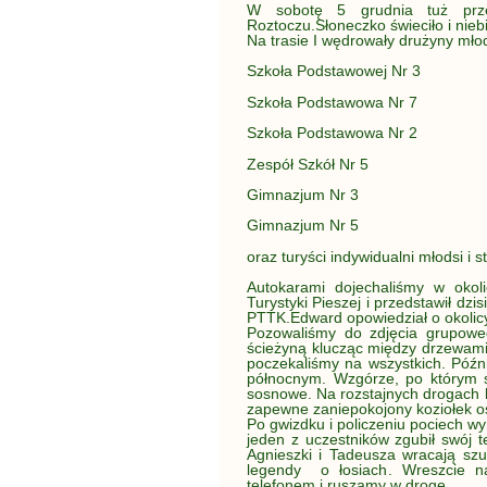
W sobotę 5 grudnia tuż prz
Roztoczu.Słoneczko świeciło i nieb
Na trasie I wędrowały drużyny młod
Szkoła Podstawowej Nr 3
Szkoła Podstawowa Nr 7
Szkoła Podstawowa Nr 2
Zespół Szkół Nr 5
Gimnazjum Nr 3
Gimnazjum Nr 5
oraz turyści indywidualni młodsi i 
Autokarami dojechaliśmy w okol
Turystyki Pieszej i przedstawił d
PTTK.Edward opowiedział o okolicy
Pozowaliśmy do zdjęcia grupoweg
ścieżyną klucząc między drzewami 
poczekaliśmy na wszystkich. Późn
północnym. Wzgórze, po którym 
sosnowe. Na rozstajnych drogach b
zapewne zaniepokojony koziołek os
Po gwizdku i policzeniu pociech wy
jeden z uczestników zgubił swój t
Agnieszki i Tadeusza wracają sz
legendy o łosiach. Wreszcie na
telefonem i ruszamy w drogę.