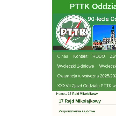
PTTK Oddzia
O nas
Przejdź do głównej treści
Przejdź do
Kontakt
RODO
Zw
Wycieczki 1-dniowe
Wycieczk
Gwarancja turystyczna 2025/20
XXXVII Zjazd Oddziału PTTK 
Home
→
17 Rajd Mikołajkowy
17 Rajd Mikołajkowy
Wspomnienia rajdowe