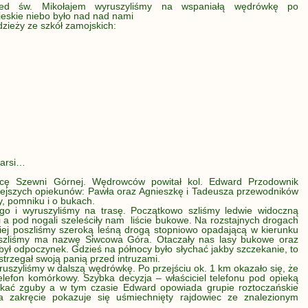
ed św. Mikołajem wyruszyliśmy na wspaniałą wędrówkę po
ieskie niebo było nad nad nami
zieży ze szkół zamojskich:
starsi…
icę Szewni Górnej. Wędrowców powitał kol. Edward Przodownik
zisiejszych opiekunów: Pawła oraz Agnieszkę i Tadeusza przewodników
, pomniku i o bukach.
o i wyruszyliśmy na trasę. Początkowo szliśmy ledwie widoczną
a pod nogali szeleściły nam liście bukowe. Na rozstajnych drogach
iej poszliśmy szeroką leśną drogą stopniowo opadającą w kierunku
szliśmy ma nazwę Siwcowa Góra. Otaczały nas lasy bukowe oraz
ył odpoczynek. Gdzieś na północy było słychać jakby szczekanie, to
trzegał swoją panią przed intruzami.
ruszyliśmy w dalszą wędrówkę. Po przejściu ok. 1 km okazało się, że
elefon komórkowy. Szybka decyzja – właściciel telefonu pod opieką
ukać zguby a w tym czasie Edward opowiada grupie roztoczańskie
 zakręcie pokazuje się uśmiechnięty rajdowiec ze znalezionym