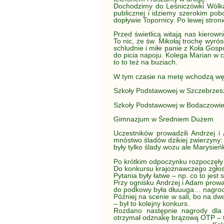
Dochodzimy do Leśniczówki Wólka
publicznej i idziemy szerokim p
dopływie Topornicy. Po lewej stronie
Przed świetlicą witają nas kierow
To nic, że św. Mikołaj trochę wyrós
schludnie i miłe panie z Koła Gos
do picia napoju. Kolega Marian w c
to to też na buziach.
W tym czasie na metę wchodzą wędr
Szkoły Podstawowej w Szczebrzes
Szkoły Podstawowej w Bodaczowie
Gimnazjum w Średniem Dużem
Uczestników prowadzili Andrzej 
mnóstwo śladów dzikiej zwierzyny: 
były tylko ślady wozu ale Marysień
Po krótkim odpoczynku rozpoczęły 
Do konkursu krajoznawczego zgłosiło
Pytania były łatwe – np. co to jest 
Przy ognisku Andrzej i Adam prowad
do podkowy była dłuuuga… nagrodę 
Później na scenie w sali, bo na dw
– był to kolejny konkurs.
Rozdano następnie nagrody dla
otrzymał odznakę brązową OTP – t