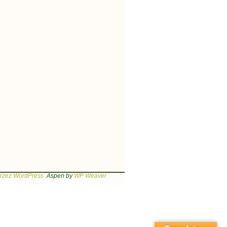
rzez WordPress
Aspen by
WP Weaver