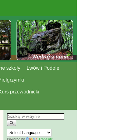
ne szkoły
Lwów i Podole
Pielgrzymki
Kurs przewodnicki
Powered by
Translate