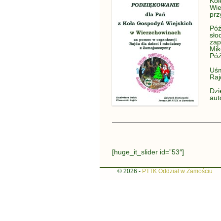
Kol
Wie
prz
Póź
sło
zap
Mik
Póź
Uśm
Raj
Dzi
aut
[huge_it_slider id=”53″]
© 2026 -
PTTK Oddział w Zamościu