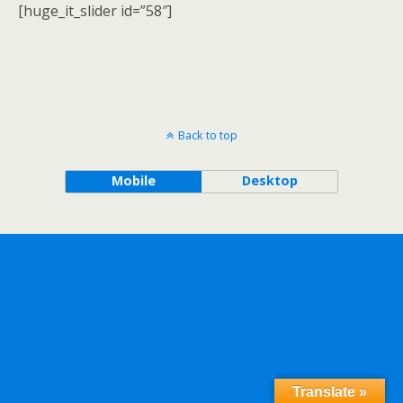
[huge_it_slider id=”58″]
Back to top
Mobile
Desktop
Translate »