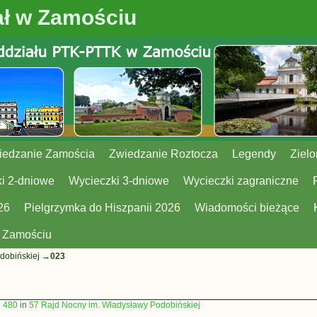
ł w Zamościu
iedzanie Zamościa
Zwiedzanie Roztocza
Legendy
Zielo
i 2-dniowe
Wycieczki 3-dniowe
Wycieczki zagraniczne
26
Pielgrzymka do Hiszpanii 2026
Wiadomości bieżące
w Zamościu
dobińskiej
→
023
× 480
in
57 Rajd Nocny im. Władysławy Podobińskiej