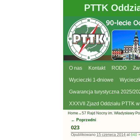
PTTK Oddzia
O nas
Przejdź do głównej treści
Przejdź do
Kontakt
RODO
Zw
Wycieczki 1-dniowe
Wycieczk
Gwarancja turystyczna 2025/20
XXXVII Zjazd Oddziału PTTK 
Home
→
57 Rajd Nocny im. Władysławy Po
← Poprzedni
Nawigacja
023
Opublikowano
15 czerwca 2014
at
640 