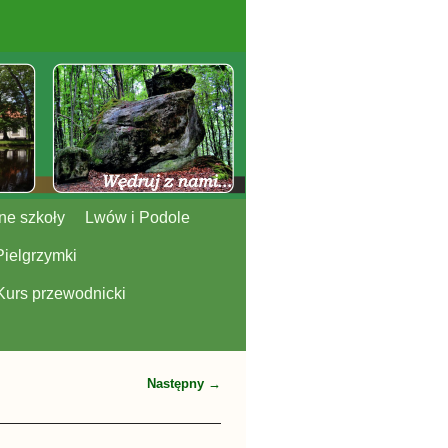
ne szkoły
Lwów i Podole
Pielgrzymki
Kurs przewodnicki
Następny →