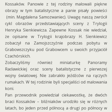
Kossaków. Panowie z tej rodziny malowali piękne
obrazy w tym batalistyczne a panie pisały powieści
(min. Magdalena Samozwaniec). Uwagę naszą zwrócił
cykl obrazów przedstawiających sceny z Trylogii
Henryka Sienkiewicza. Zapewne Kossak nie wiedział,
że opisane w Trylogii krajobrazy H. Sienkiewicz
zobaczył na Zamojszczyźnie podczas pobytu w
Grabowszczyku pod Grabowcem u swoich przyjaciół
Czachórskich.
Zobaczyliśmy również miniaturkę Panoramy
Racławickiej oraz sceny batalistyczne z pierwszej
wojny światowej. Nie zabrakło jeźdźców na rączych
rumakach. W tej rodzinie byli specjaliści od malowania
koni.
Pan przewodnik powiedział ciekawostkę, że dwóch
braci Kossaków – bliźniaków urodziło się w różnych
latach, bo jeden przed północą a drugi po północy w