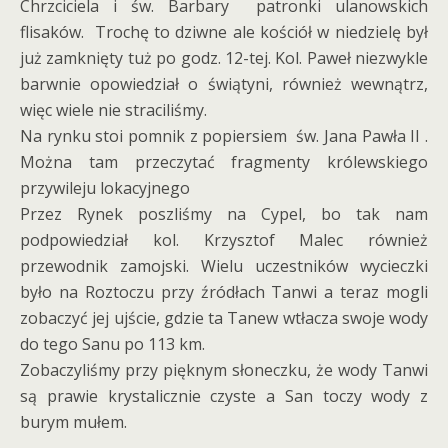
Chrzciciela i św. Barbary patronki ulanowskich
flisaków. Trochę to dziwne ale kościół w niedzielę był
już zamknięty tuż po godz. 12-tej. Kol. Paweł niezwykle
barwnie opowiedział o świątyni, również wewnątrz,
więc wiele nie straciliśmy.
Na rynku stoi pomnik z popiersiem św. Jana Pawła II .
Można tam przeczytać fragmenty królewskiego
przywileju lokacyjnego
Przez Rynek poszliśmy na Cypel, bo tak nam
podpowiedział kol. Krzysztof Malec również
przewodnik zamojski. Wielu uczestników wycieczki
było na Roztoczu przy źródłach Tanwi a teraz mogli
zobaczyć jej ujście, gdzie ta Tanew wtłacza swoje wody
do tego Sanu po 113 km.
Zobaczyliśmy przy pięknym słoneczku, że wody Tanwi
są prawie krystalicznie czyste a San toczy wody z
burym mułem.