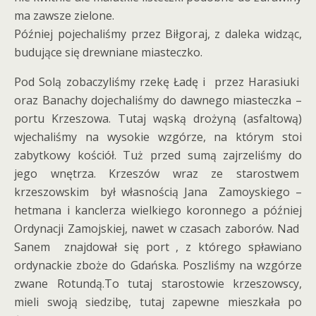
ma zawsze zielone.
Później pojechaliśmy przez Biłgoraj, z daleka widząc,
budujące się drewniane miasteczko.
Pod Solą zobaczyliśmy rzekę Ładę i przez Harasiuki
oraz Banachy dojechaliśmy do dawnego miasteczka –
portu Krzeszowa. Tutaj wąską drożyną (asfaltową)
wjechaliśmy na wysokie wzgórze, na którym stoi
zabytkowy kościół. Tuż przed sumą zajrzeliśmy do
jego wnętrza. Krzeszów wraz ze starostwem
krzeszowskim był własnością Jana Zamoyskiego –
hetmana i kanclerza wielkiego koronnego a później
Ordynacji Zamojskiej, nawet w czasach zaborów. Nad
Sanem znajdował się port , z którego spławiano
ordynackie zboże do Gdańska. Poszliśmy na wzgórze
zwane Rotundą.To tutaj starostowie krzeszowscy,
mieli swoją siedzibę, tutaj zapewne mieszkała po