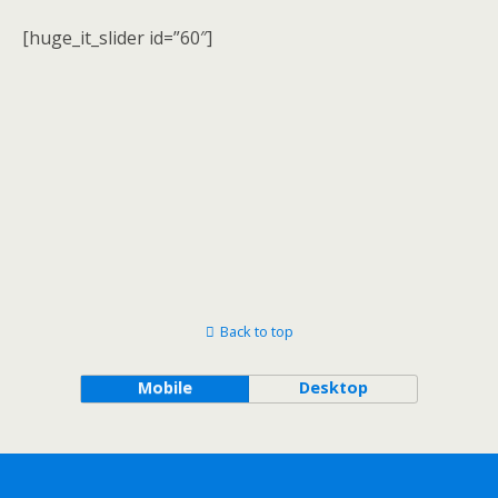
[huge_it_slider id=”60″]
Back to top
Mobile
Desktop