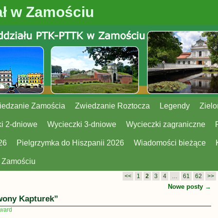
ł w Zamościu
iedzanie Zamościa
Zwiedzanie Roztocza
Legendy
Zielo
i 2-dniowe
Wycieczki 3-dniowe
Wycieczki zagraniczne
26
Pielgrzymka do Hiszpanii 2026
Wiadomości bieżące
w Zamościu
<<
1
2
3
4
…
61
62
>>
Nowe posty
→
wony Kapturek”
ward