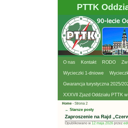
PTTK Oddzia
O nas
Przejdź do głównej treści
Przejdź do
Kontakt
RODO
Zw
Wycieczki 1-dniowe
Wycieczk
Gwarancja turystyczna 2025/20
XXXVII Zjazd Oddziału PTTK 
Home
- Strona 2
←
Starsze posty
Nawigacja
Zaproszenie na Rajd „Czer
Opublikowano w
12 maja 2026
przez
ed