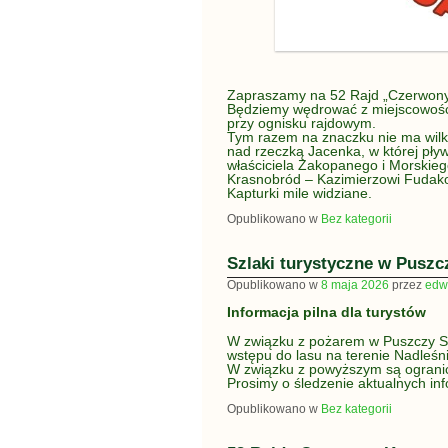
Zapraszamy na 52 Rajd „Czerwony
Będziemy wędrować z miejscowości
przy ognisku rajdowym.
Tym razem na znaczku nie ma wilk
nad rzeczką Jacenka, w której pływ
właściciela Zakopanego i Morskie
Krasnobród – Kazimierzowi Fudako
Kapturki mile widziane.
Opublikowano w
Bez kategorii
Szlaki turystyczne w Puszc
Opublikowano w
8 maja 2026
przez
edw
Informacja pilna dla turystów
W związku z pożarem w Puszczy So
wstępu do lasu na terenie Nadleśn
W związku z powyższym są ogranicz
Prosimy o śledzenie aktualnych in
Opublikowano w
Bez kategorii