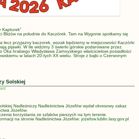
 Kapturek”
 Bliżów na południe do Kaczórek. Tam na Wygonie spotkamy się
a lecz przyjazny kaczorek, wszak będziemy w miejscowości Kaczórki
ają pijawki. W tle widzimy 3 świerki górskie podarowane przez
go Oka hrabiego Władysława Zamoyskiego właścicielowi posiadłości
wskiemu w latach 20-tych XX wieku. Stroje z bajki o Czerwonym
zy Solskiej
ard
lskiej Nadleśniczy Nadleśnictwa Józefów wydał okresowy zakaz
ictwa Józefów.
enia korzystania ze szlaków pieszych na tym terenie.
formacji na stronie Nadleśnictwa Józefów:
jozefow.lublin.lasy.gov.pl