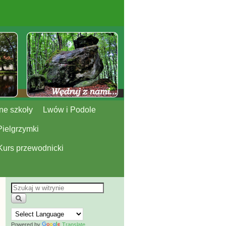
ne szkoły
Lwów i Podole
Pielgrzymki
Kurs przewodnicki
Powered by
Translate