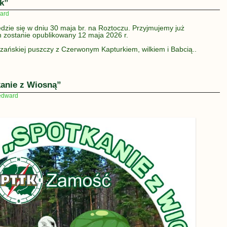
k”
ard
zie się w dniu 30 maja br. na Roztoczu. Przyjmujemy już
 zostanie opublikowany 12 maja 2026 r.
ańskiej puszczy z Czerwonym Kapturkiem, wilkiem i Babcią..
kanie z Wiosną”
edward