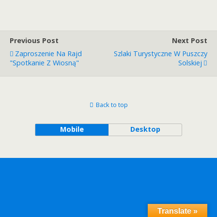
Previous Post
Next Post
Zaproszenie Na Rajd
Szlaki Turystyczne W Puszczy
"Spotkanie Z Wiosną"
Solskiej
Back to top
Mobile
Desktop
Translate »