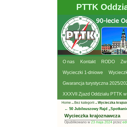
PTTK Oddzia
O nas
Przejdź do głównej treści
Przejdź do
Kontakt
RODO
Zw
Wycieczki 1-dniowe
Wycieczk
Gwarancja turystyczna 2025/20
XXXVII Zjazd Oddziału PTTK 
Home
→
Bez kategorii
→
Wycieczka krajo
←
50 Jubileuszowy Rajd „Spotkani
Nawigacja
Wycieczka krajoznawcza
Opublikowano w
23 maja 2024
przez
ed