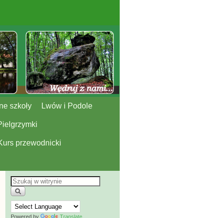
ne szkoły
Lwów i Podole
Pielgrzymki
Kurs przewodnicki
Powered by
Translate