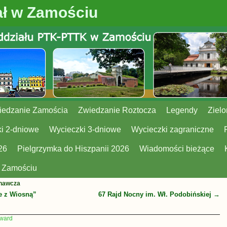
ł w Zamościu
iedzanie Zamościa
Zwiedzanie Roztocza
Legendy
Zielo
i 2-dniowe
Wycieczki 3-dniowe
Wycieczki zagraniczne
26
Pielgrzymka do Hiszpanii 2026
Wiadomości bieżące
w Zamościu
znawcza
e z Wiosną”
67 Rajd Nocny im. Wł. Podobińskiej
→
ward