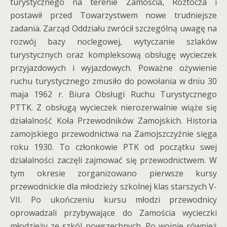
turystycznego na terenie Zamościa, Roztocza i
postawił przed Towarzystwem nowe trudniejsze
zadania. Zarząd Oddziału zwrócił szczególną uwagę na
rozwój bazy noclegowej, wytyczanie szlaków
turystycznych oraz kompleksową obsługę wycieczek
przyjazdowych i wyjazdowych. Poważne ożywienie
ruchu turystycznego zmusiło do powołania w dniu 30
maja 1962 r. Biura Obsługi Ruchu Turystycznego
PTTK. Z obsługą wycieczek nierozerwalnie wiąże się
działalność Koła Przewodników Zamojskich. Historia
zamojskiego przewodnictwa na Zamojszczyźnie sięga
roku 1930. To członkowie PTK od początku swej
działalności zaczęli zajmować się przewodnictwem. W
tym okresie zorganizowano pierwsze kursy
przewodnickie dla młodzieży szkolnej klas starszych V-
VII. Po ukończeniu kursu młodzi przewodnicy
oprowadzali przybywające do Zamościa wycieczki
młodzieży ze szkól powszechnych. Po wojnie również