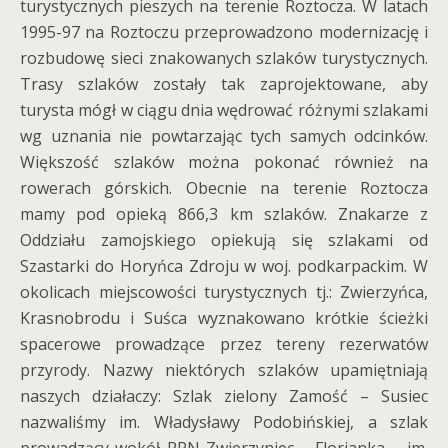
turystycznych pieszych na terenie Roztocza. W latach
1995-97 na Roztoczu przeprowadzono modernizację i
rozbudowę sieci znakowanych szlaków turystycznych.
Trasy szlaków zostały tak zaprojektowane, aby
turysta mógł w ciągu dnia wędrować różnymi szlakami
wg uznania nie powtarzając tych samych odcinków.
Większość szlaków można pokonać również na
rowerach górskich. Obecnie na terenie Roztocza
mamy pod opieką 866,3 km szlaków. Znakarze z
Oddziału zamojskiego opiekują się szlakami od
Szastarki do Horyńca Zdroju w woj. podkarpackim. W
okolicach miejscowości turystycznych tj.: Zwierzyńca,
Krasnobrodu i Suśca wyznakowano krótkie ścieżki
spacerowe prowadzące przez tereny rezerwatów
przyrody. Nazwy niektórych szlaków upamiętniają
naszych działaczy: Szlak zielony Zamość – Susiec
nazwaliśmy im. Władysławy Podobińskiej, a szlak