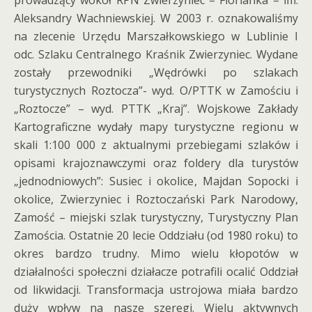
prowadzący wokół RPN Zwierzyniec – Florianka – im.
Aleksandry Wachniewskiej. W 2003 r. oznakowaliśmy
na zlecenie Urzędu Marszałkowskiego w Lublinie I
odc. Szlaku Centralnego Kraśnik Zwierzyniec. Wydane
zostały przewodniki „Wędrówki po szlakach
turystycznych Roztocza”- wyd. O/PTTK w Zamościu i
„Roztocze” – wyd. PTTK „Kraj”. Wojskowe Zakłady
Kartograficzne wydały mapy turystyczne regionu w
skali 1:100 000 z aktualnymi przebiegami szlaków i
opisami krajoznawczymi oraz foldery dla turystów
„jednodniowych”: Susiec i okolice, Majdan Sopocki i
okolice, Zwierzyniec i Roztoczański Park Narodowy,
Zamość – miejski szlak turystyczny, Turystyczny Plan
Zamościa. Ostatnie 20 lecie Oddziału (od 1980 roku) to
okres bardzo trudny. Mimo wielu kłopotów w
działalności społeczni działacze potrafili ocalić Oddział
od likwidacji. Transformacja ustrojowa miała bardzo
duży wpływ na nasze szeregi. Wielu aktywnych