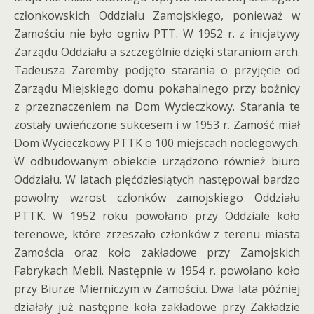
członkowskich Oddziału Zamojskiego, ponieważ w
Zamościu nie było ogniw PTT. W 1952 r. z inicjatywy
Zarządu Oddziału a szczególnie dzięki staraniom arch.
Tadeusza Zaremby podjęto starania o przyjęcie od
Zarządu Miejskiego domu pokahalnego przy bożnicy
z przeznaczeniem na Dom Wycieczkowy. Starania te
zostały uwieńczone sukcesem i w 1953 r. Zamość miał
Dom Wycieczkowy PTTK o 100 miejscach noclegowych.
W odbudowanym obiekcie urządzono również biuro
Oddziału. W latach pięćdziesiątych następował bardzo
powolny wzrost członków zamojskiego Oddziału
PTTK. W 1952 roku powołano przy Oddziale koło
terenowe, które zrzeszało członków z terenu miasta
Zamościa oraz koło zakładowe przy Zamojskich
Fabrykach Mebli. Następnie w 1954 r. powołano koło
przy Biurze Mierniczym w Zamościu. Dwa lata później
działały już następne koła zakładowe przy Zakładzie