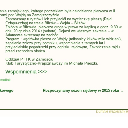
ania zamojskiego, którego początkiem była całodzienna pierwsza w II
owcami pod Wojdą na Zamojszczyźnie.
Zapraszamy turystów i ich przyjaciół na wycieczkę pieszą (Rajd
Człapu-człap) na trasie Bliżów – Wojda – Bliżów.
Zbiórka w Bliżowie pierwsza droga w prawo za kaplicą o godz. 9.30 w
dniu 20 grudnia 2014 r.(sobota). Dojazd we własnym zakresie – w
Adamowie skręcamy na zachód.
Program : wędrówka piesza do Wojdy (miłośnicy kijków mile widziani),
zapalenie zniczy przy pomniku, wspomnienia z tamtych lat i
przyjacielskie pogaduszki przy ognisku rajdowym, Zakończenie rajdu
przed zachodem słońca…
Oddział PTTK w Zamościu
Klub Turystyczno-Krajoznawczy im Michała Pieszki.
Wspomnienia >>>
rmalink
jkowego
Rozpoczynamy sezon rajdowy w 2015 roku
→
Dumnie wspierany p