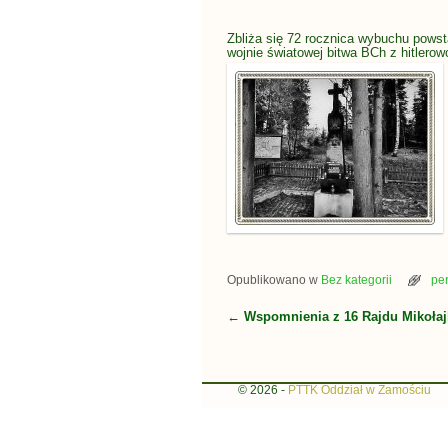
Zbliża się 72 rocznica wybuchu powst
wojnie światowej bitwa BCh z hitler
Opublikowano w
Bez kategorii
pe
←
Wspomnienia z 16 Rajdu Mikoła
Nawigacja
© 2026 -
PTTK Oddział w Zamościu