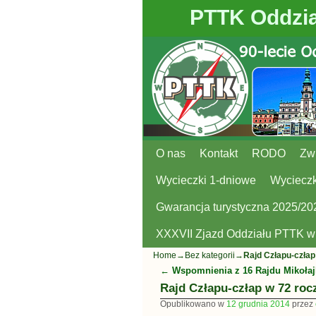
PTTK Oddzia
O nas
Przejdź do głównej treści
Przejdź do
Kontakt
RODO
Zw
Wycieczki 1-dniowe
Wycieczk
Gwarancja turystyczna 2025/20
XXXVII Zjazd Oddziału PTTK 
Home
→
Bez kategorii
→
Rajd Człapu-czła
←
Wspomnienia z 16 Rajdu Mikoła
Nawigacja
Rajd Człapu-człap w 72 ro
Opublikowano w
12 grudnia 2014
przez