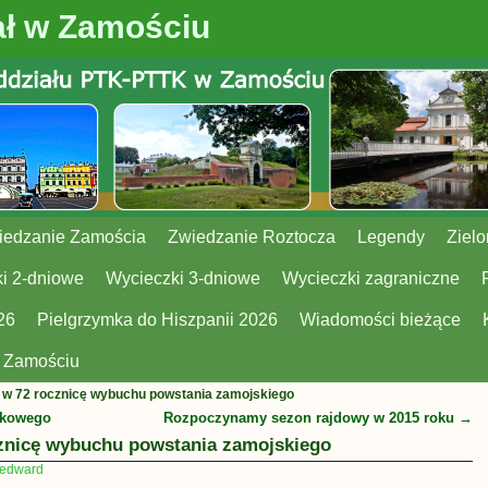
ł w Zamościu
iedzanie Zamościa
Zwiedzanie Roztocza
Legendy
Zielo
i 2-dniowe
Wycieczki 3-dniowe
Wycieczki zagraniczne
26
Pielgrzymka do Hiszpanii 2026
Wiadomości bieżące
w Zamościu
p w 72 rocznicę wybuchu powstania zamojskiego
jkowego
Rozpoczynamy sezon rajdowy w 2015 roku
→
cznicę wybuchu powstania zamojskiego
edward