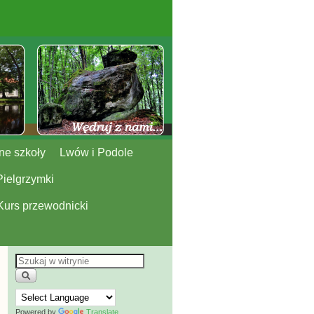
ne szkoły
Lwów i Podole
Pielgrzymki
Kurs przewodnicki
Powered by
Translate