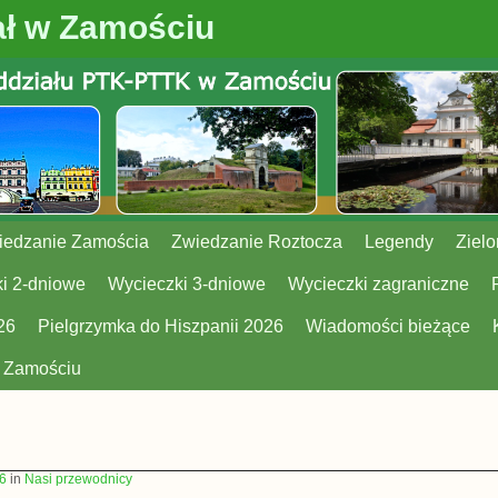
ł w Zamościu
iedzanie Zamościa
Zwiedzanie Roztocza
Legendy
Zielo
i 2-dniowe
Wycieczki 3-dniowe
Wycieczki zagraniczne
26
Pielgrzymka do Hiszpanii 2026
Wiadomości bieżące
w Zamościu
6
in
Nasi przewodnicy