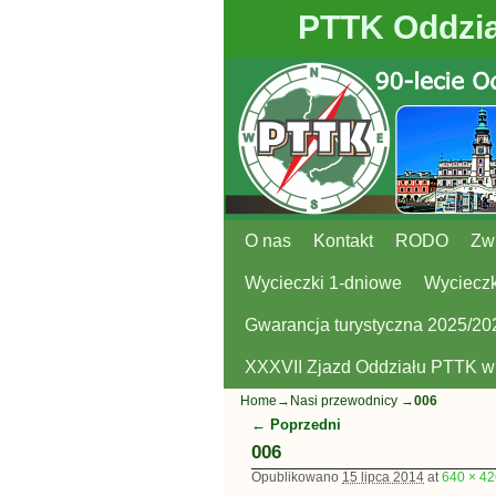
PTTK Oddzia
O nas
Przejdź do głównej treści
Przejdź do
Kontakt
RODO
Zw
Wycieczki 1-dniowe
Wycieczk
Gwarancja turystyczna 2025/20
XXXVII Zjazd Oddziału PTTK 
Home
→
Nasi przewodnicy
→
006
← Poprzedni
Nawigacja
006
Opublikowano
15 lipca 2014
at
640 × 42