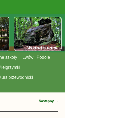
ne szkoły
Lwów i Podole
Pielgrzymki
Kurs przewodnicki
Następny →