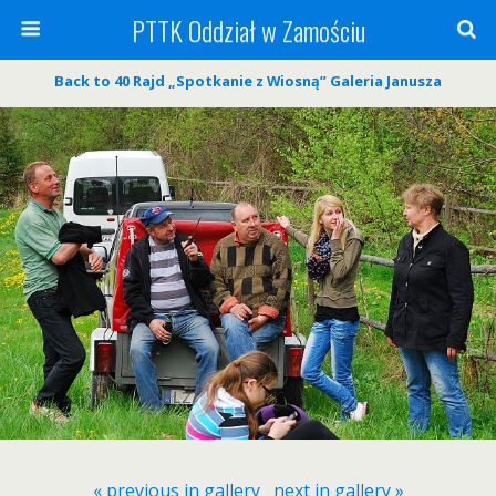
PTTK Oddział w Zamościu
Back to 40 Rajd „Spotkanie z Wiosną” Galeria Janusza
« previous in gallery
next in gallery »