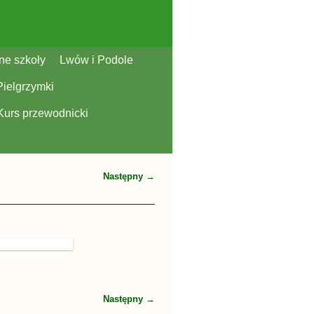
ne szkoły
Lwów i Podole
Pielgrzymki
Kurs przewodnicki
Następny →
Następny →