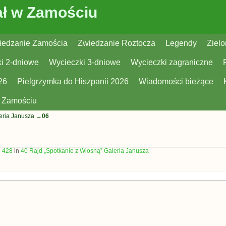
ł w Zamościu
iedzanie Zamościa
Zwiedzanie Roztocza
Legendy
Zielo
i 2-dniowe
Wycieczki 3-dniowe
Wycieczki zagraniczne
26
Pielgrzymka do Hiszpanii 2026
Wiadomości bieżące
w Zamościu
eria Janusza
→
06
× 428
in
40 Rajd „Spotkanie z Wiosną” Galeria Janusza