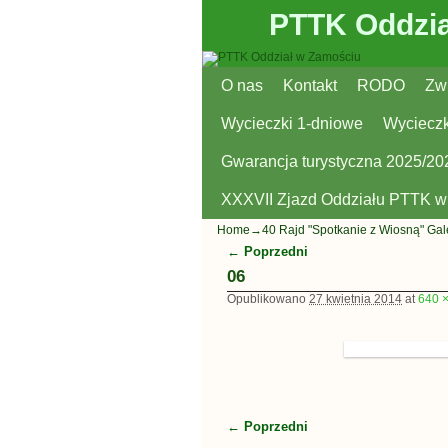
PTTK Oddzia
O nas
Przejdź do głównej treści
Przejdź do
Kontakt
RODO
Zw
Wycieczki 1-dniowe
Wycieczk
Gwarancja turystyczna 2025/20
XXXVII Zjazd Oddziału PTTK 
Home
→
40 Rajd "Spotkanie z Wiosną" Gal
← Poprzedni
Nawigacja
06
Opublikowano
27 kwietnia 2014
at
640 
← Poprzedni
Nawigacja