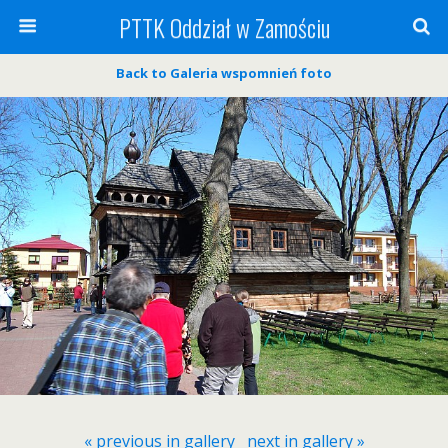
PTTK Oddział w Zamościu
Back to Galeria wspomnień foto
« previous in gallery
next in gallery »